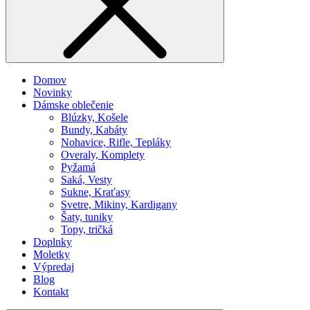
Domov
Novinky
Dámske oblečenie
Blúzky, Košele
Bundy, Kabáty
Nohavice, Rifle, Tepláky
Overaly, Komplety
Pyžamá
Saká, Vesty
Sukne, Kraťasy
Svetre, Mikiny, Kardigany
Šaty, tuniky
Topy, tričká
Doplnky
Moletky
Výpredaj
Blog
Kontakt