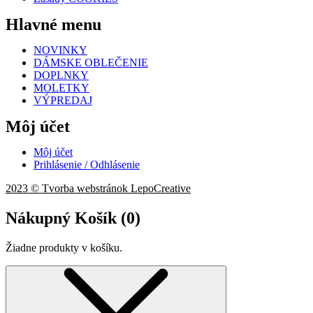
Hlavné menu
NOVINKY
DÁMSKE OBLEČENIE
DOPLNKY
MOLETKY
VÝPREDAJ
Môj účet
Môj účet
Prihlásenie / Odhlásenie
2023 © Tvorba webstránok LepoCreative
Nákupný Košík (
0
)
Žiadne produkty v košíku.