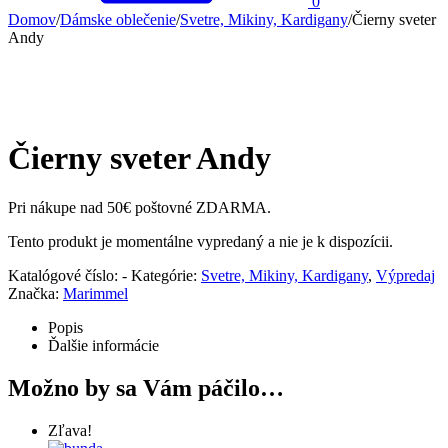
0
Domov
/
Dámske oblečenie
/
Svetre, Mikiny, Kardigany
/
Čierny sveter
Andy
Čierny sveter Andy
Pri nákupe nad 50€ poštovné ZDARMA.
Tento produkt je momentálne vypredaný a nie je k dispozícii.
Katalógové číslo:
-
Kategórie:
Svetre, Mikiny, Kardigany
,
Výpredaj
Značka:
Marimmel
Popis
Ďalšie informácie
Možno by sa Vám páčilo…
Zľava!