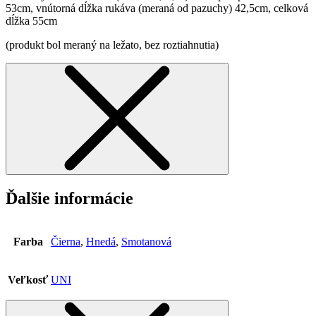
53cm, vnútorná dĺžka rukáva (meraná od pazuchy) 42,5cm, celková
dĺžka 55cm
(produkt bol meraný na ležato, bez roztiahnutia)
Ďalšie informácie
Farba
Čierna
,
Hnedá
,
Smotanová
Veľkosť
UNI