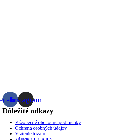
acebook
Instagram
Dôležité odkazy
Všeobecné obchodné podmienky
Ochrana osobných údajov
Vrátenie tovaru
Zásady COOKIES