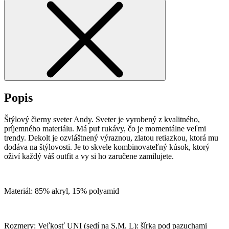
Popis
Štýlový čierny sveter Andy. Sveter je vyrobený z kvalitného,
príjemného materiálu. Má puf rukávy, čo je momentálne veľmi
trendy. Dekolt je ozvláštnený výraznou, zlatou retiazkou, ktorá mu
dodáva na štýlovosti. Je to skvele kombinovateľný kúsok, ktorý
oživí každý váš outfit a vy si ho zaručene zamilujete.
Materiál: 85% akryl, 15% polyamid
Rozmery: Veľkosť UNI (sedí na S,M, L): šírka pod pazuchami