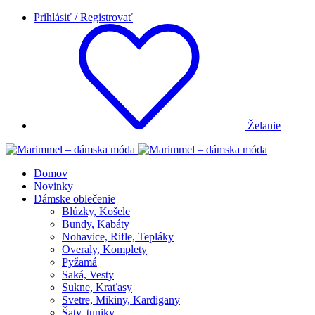
Prihlásiť / Registrovať
Želanie
Domov
Novinky
Dámske oblečenie
Blúzky, Košele
Bundy, Kabáty
Nohavice, Rifle, Tepláky
Overaly, Komplety
Pyžamá
Saká, Vesty
Sukne, Kraťasy
Svetre, Mikiny, Kardigany
Šaty, tuniky