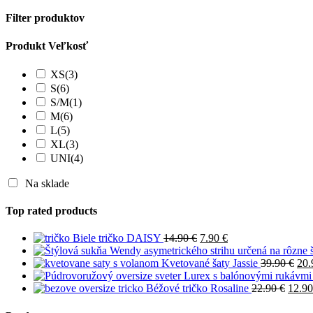
cena
cena
Filter produktov
Produkt Veľkosť
XS
(3)
S
(6)
S/M
(1)
M
(6)
L
(5)
XL
(3)
UNI
(4)
Na sklade
Top rated products
Original
Current
Biele tričko DAISY
14.90
€
7.90
€
price
price
was:
is:
Ori
Kvetované šaty Jassie
39.90
€
20
14.90 €.
7.90 €.
pri
Origi
was
Béžové tričko Rosaline
22.90
€
12.9
price
39.
was: