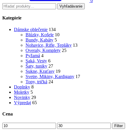
0
Hľadať:
Vyhľadávanie
Kategórie
Dámske oblečenie
134
Blúzky, Košele
10
Bundy, Kabáty
5
Nohavice, Rifle, Tepláky
13
Overaly, Komplety
25
Pyžamá
4
Saká, Vesty
6
Šaty, tuniky
27
Sukne, Kraťasy
19
Svetre, Mikiny, Kardigany
17
Topy, tričká
24
Doplnky
8
Moletky
5
Novinky
29
Výpredaj
65
Cena
Minimálna
Maximálna
Filter