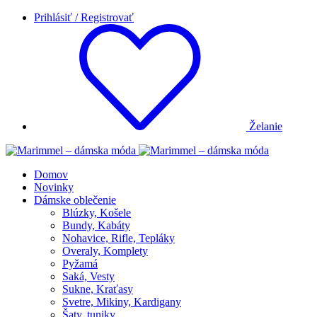
Prihlásiť / Registrovať
Želanie
Domov
Novinky
Dámske oblečenie
Blúzky, Košele
Bundy, Kabáty
Nohavice, Rifle, Tepláky
Overaly, Komplety
Pyžamá
Saká, Vesty
Sukne, Kraťasy
Svetre, Mikiny, Kardigany
Šaty, tuniky