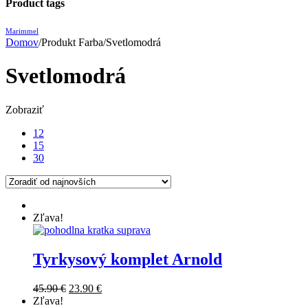
Product tags
22.90
Marimmel
Domov
/
Produkt Farba
/
Svetlomodrá
Svetlomodrá
Zobraziť
12
15
30
Zľava!
Tyrkysový komplet Arnold
Original
Current
45.90
€
23.90
€
price
price
Zľava!