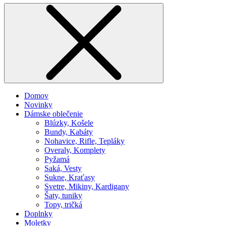
Domov
Novinky
Dámske oblečenie
Blúzky, Košele
Bundy, Kabáty
Nohavice, Rifle, Tepláky
Overaly, Komplety
Pyžamá
Saká, Vesty
Sukne, Kraťasy
Svetre, Mikiny, Kardigany
Šaty, tuniky
Topy, tričká
Doplnky
Moletky