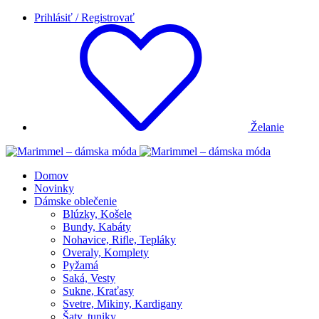
Prihlásiť / Registrovať
Želanie
Domov
Novinky
Dámske oblečenie
Blúzky, Košele
Bundy, Kabáty
Nohavice, Rifle, Tepláky
Overaly, Komplety
Pyžamá
Saká, Vesty
Sukne, Kraťasy
Svetre, Mikiny, Kardigany
Šaty, tuniky