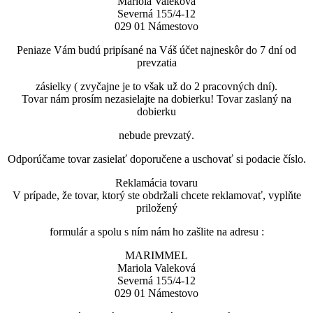
Mariola Valeková
Severná 155/4-12
029 01 Námestovo
Peniaze Vám budú pripísané na Váš účet najneskôr do 7 dní od
prevzatia
zásielky ( zvyčajne je to však už do 2 pracovných dní).
Tovar nám prosím nezasielajte na dobierku! Tovar zaslaný na
dobierku
nebude prevzatý.
Odporúčame tovar zasielať doporučene a uschovať si podacie číslo.
Reklamácia tovaru
V prípade, že tovar, ktorý ste obdržali chcete reklamovať, vyplňte
priložený
formulár a spolu s ním nám ho zašlite na adresu :
MARIMMEL
Mariola Valeková
Severná 155/4-12
029 01 Námestovo