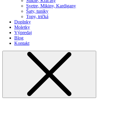
Sukne, Kraťasy
Svetre, Mikiny, Kardigany
Šaty, tuniky
Topy, tričká
Doplnky
Moletky
Výpredaj
Blog
Kontakt