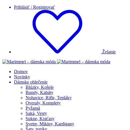
Prihlásiť / Registrovať
Želanie
Domov
Novinky
Dámske oblečenie
Blúzky, Košele
Bundy, Kabáty
Nohavice, Rifle, Tepláky
Overaly, Komplety
Pyžamá
Saká, Vesty
Sukne, Kraťasy
Svetre, Mikiny, Kardigany
Šaty, tuniky