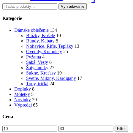
0
Vyhľadávanie
Kategórie
Dámske oblečenie
134
Blúzky, Košele
10
Bundy, Kabáty
5
Nohavice, Rifle, Tepláky
13
Overaly, Komplety
25
Pyžamá
4
Saká, Vesty
6
Šaty, tuniky
27
Sukne, Kraťasy
19
Svetre, Mikiny, Kardigany
17
Topy, tričká
24
Doplnky
8
Moletky
5
Novinky
29
Výpredaj
65
Cena
Filter