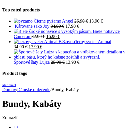
Top rated products
Čierne pyžamo Angel
26.90
€
13.90
€
Kárované sako Joy
34.90
€
17.90
€
Biele nohavice
Cameron
32.90
€
16.90
€
Béžovo-čierny sveter Animal
34.90
€
17.90
€
Športové šaty Lujza
25.90
€
13.90
€
Product tags
Marimmel
Domov
/
Dámske oblečenie
/
Bundy, Kabáty
Bundy, Kabáty
Zobraziť
12