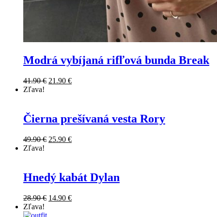
Modrá vybíjaná rifľová bunda Break
41.90
€
21.90
€
Zľava!
Čierna prešívaná vesta Rory
49.90
€
25.90
€
Zľava!
Hnedý kabát Dylan
28.90
€
14.90
€
Zľava!