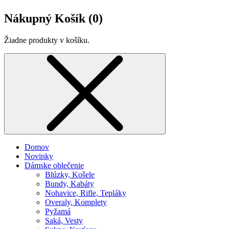
Nákupný Košík (
0
)
Žiadne produkty v košíku.
Domov
Novinky
Dámske oblečenie
Blúzky, Košele
Bundy, Kabáty
Nohavice, Rifle, Tepláky
Overaly, Komplety
Pyžamá
Saká, Vesty