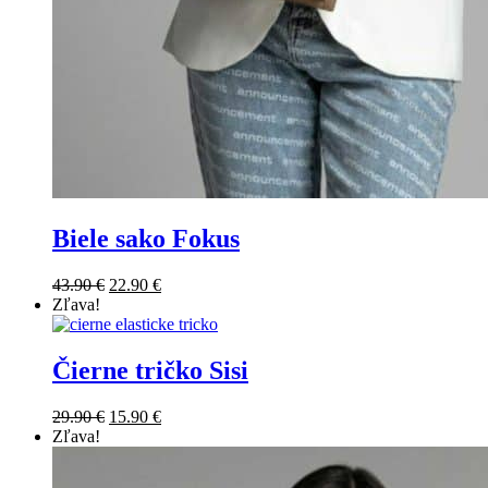
Biele sako Fokus
43.90
€
22.90
€
Zľava!
Čierne tričko Sisi
29.90
€
15.90
€
Zľava!