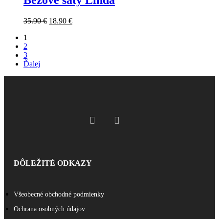
Béžové šaty Linda
35.90
€
18.90
€
1
2
3
Ďalej
DÔLEŽITÉ ODKAZY
Všeobecné obchodné podmienky
Ochrana osobných údajov