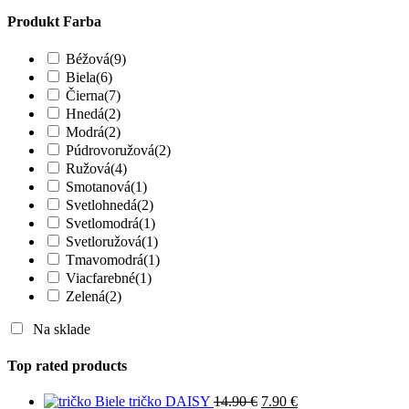
Produkt Farba
Béžová
(9)
Biela
(6)
Čierna
(7)
Hnedá
(2)
Modrá
(2)
Púdrovoružová
(2)
Ružová
(4)
Smotanová
(1)
Svetlohnedá
(2)
Svetlomodrá
(1)
Svetloružová
(1)
Tmavomodrá
(1)
Viacfarebné
(1)
Zelená
(2)
Na sklade
Top rated products
Biele tričko DAISY
14.90
€
7.90
€