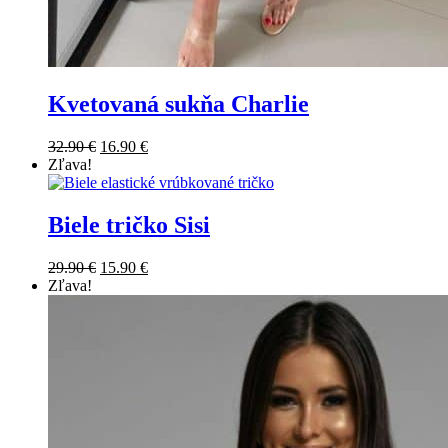
Kvetovaná sukňa Charlie
32.90
€
16.90
€
Zľava!
Biele tričko Sisi
29.90
€
15.90
€
Zľava!