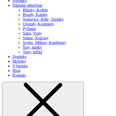
Novinky
Dámske oblečenie
Blúzky, Košele
Bundy, Kabáty
Nohavice, Rifle, Tepláky
Overaly, Komplety
Pyžamá
Saká, Vesty
Sukne, Kraťasy
Svetre, Mikiny, Kardigany
Šaty, tuniky
Topy, tričká
Doplnky
Moletky
Výpredaj
Blog
Kontakt