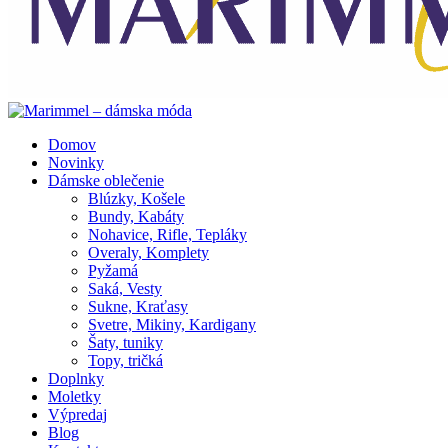
Domov
Novinky
Dámske oblečenie
Blúzky, Košele
Bundy, Kabáty
Nohavice, Rifle, Tepláky
Overaly, Komplety
Pyžamá
Saká, Vesty
Sukne, Kraťasy
Svetre, Mikiny, Kardigany
Šaty, tuniky
Topy, tričká
Doplnky
Moletky
Výpredaj
Blog