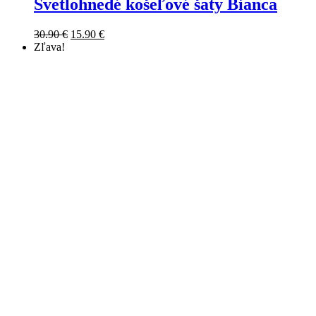
Svetlohnedé košeľové šaty Bianca
30.90
€
15.90
€
Zľava!