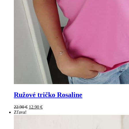
Ružové tričko Rosaline
22.90
€
12.90
€
Zľava!