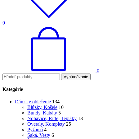
0
0
Vyhľadávanie
Kategórie
Dámske oblečenie
134
Blúzky, Košele
10
Bundy, Kabáty
5
Nohavice, Rifle, Tepláky
13
Overaly, Komplety
25
Pyžamá
4
Saká, Vesty
6