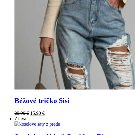
Béžové tričko Sisi
29.90
€
15.90
€
Zľava!