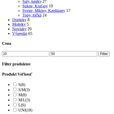
Šaty, tuniky
27
Sukne, Kraťasy
19
Svetre, Mikiny, Kardigany
17
Topy, tričká
24
Doplnky
8
Moletky
5
Novinky
29
Výpredaj
65
Cena
Filter
Filter produktov
Produkt Veľkosť
S
(8)
S/M
(3)
M
(8)
M/L
(3)
L
(6)
UNI
(18)