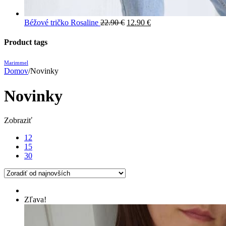
Béžové tričko Rosaline
22.90
€
12.90
€
Product tags
Marimmel
Domov
/
Novinky
Novinky
Zobraziť
12
15
30
Zľava!