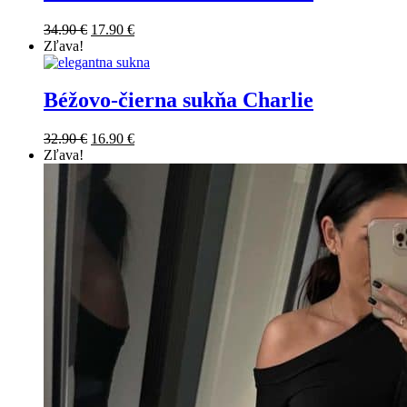
34.90
€
17.90
€
Zľava!
Béžovo-čierna sukňa Charlie
32.90
€
16.90
€
Zľava!