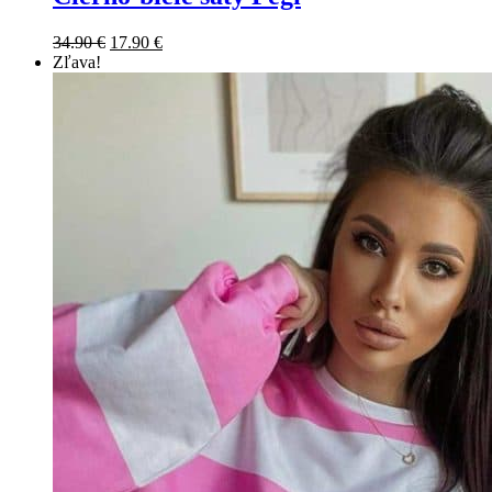
34.90
€
17.90
€
Zľava!