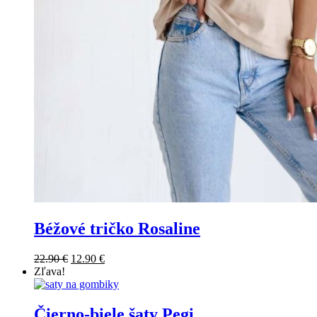
Béžové tričko Rosaline
22.90
€
12.90
€
Zľava!
Čierno-biele šaty Pegi