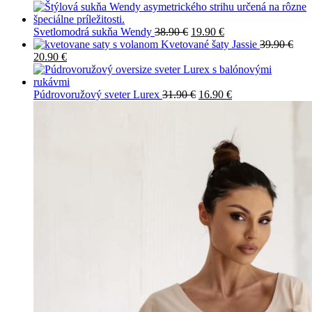
Svetlomodrá sukňa Wendy
38.90
€
19.90
€
Kvetované šaty Jassie
39.90
€
20.90
€
Púdrovoružový sveter Lurex
31.90
€
16.90
€