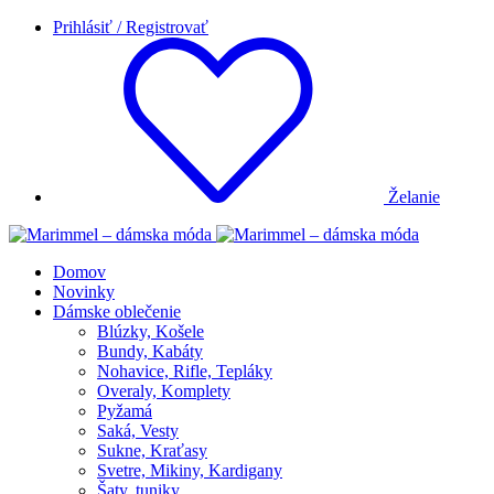
Prihlásiť / Registrovať
Želanie
Domov
Novinky
Dámske oblečenie
Blúzky, Košele
Bundy, Kabáty
Nohavice, Rifle, Tepláky
Overaly, Komplety
Pyžamá
Saká, Vesty
Sukne, Kraťasy
Svetre, Mikiny, Kardigany
Šaty, tuniky