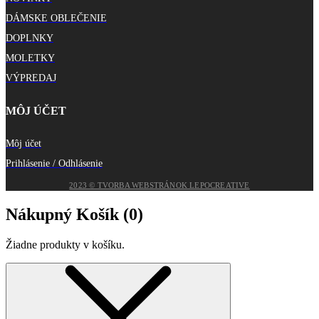
DÁMSKE OBLEČENIE
DOPLNKY
MOLETKY
VÝPREDAJ
MÔJ ÚČET
Môj účet
Prihlásenie / Odhlásenie
2023 © TVORBA WEBSTRÁNOK LEPOCREATIVE
Nákupný Košík (
0
)
Žiadne produkty v košíku.