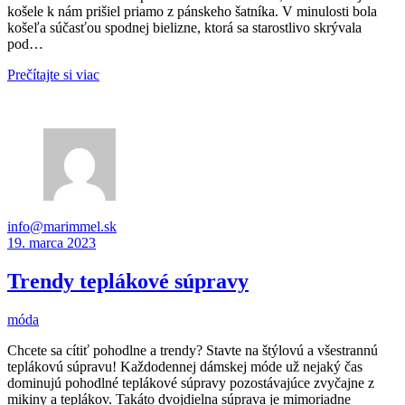
košele k nám prišiel priamo z pánskeho šatníka. V minulosti bola
košeľa súčasťou spodnej bielizne, ktorá sa starostlivo skrývala
pod…
Prečítajte si viac
info@marimmel.sk
19. marca 2023
Trendy teplákové súpravy
móda
Chcete sa cítiť pohodlne a trendy? Stavte na štýlovú a všestrannú
teplákovú súpravu! Každodennej dámskej móde už nejaký čas
dominujú pohodlné teplákové súpravy pozostávajúce zvyčajne z
mikiny a teplákov. Takáto dvojdielna súprava je mimoriadne