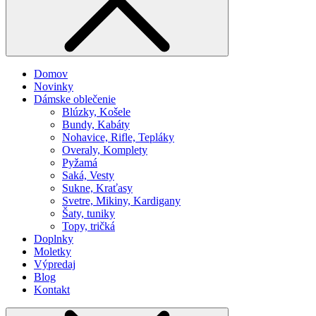
Domov
Novinky
Dámske oblečenie
Blúzky, Košele
Bundy, Kabáty
Nohavice, Rifle, Tepláky
Overaly, Komplety
Pyžamá
Saká, Vesty
Sukne, Kraťasy
Svetre, Mikiny, Kardigany
Šaty, tuniky
Topy, tričká
Doplnky
Moletky
Výpredaj
Blog
Kontakt