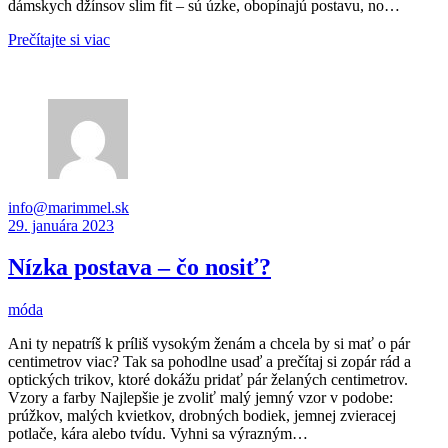
dámskych džínsov slim fit – sú úzke, obopínajú postavu, no…
Prečítajte si viac
info@marimmel.sk
29. januára 2023
Nízka postava – čo nosiť?
móda
Ani ty nepatríš k príliš vysokým ženám a chcela by si mať o pár
centimetrov viac? Tak sa pohodlne usaď a prečítaj si zopár rád a
optických trikov, ktoré dokážu pridať pár želaných centimetrov.
Vzory a farby Najlepšie je zvoliť malý jemný vzor v podobe:
prúžkov, malých kvietkov, drobných bodiek, jemnej zvieracej
potlače, kára alebo tvídu. Vyhni sa výrazným…