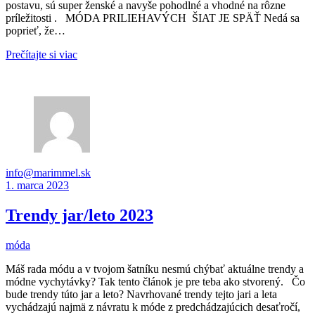
postavu, sú super ženské a navyše pohodlné a vhodné na rôzne
príležitosti . MÓDA PRILIEHAVÝCH ŠIAT JE SPÄŤ Nedá sa
poprieť, že…
Prečítajte si viac
info@marimmel.sk
1. marca 2023
Trendy jar/leto 2023
móda
Máš rada módu a v tvojom šatníku nesmú chýbať aktuálne trendy a
módne vychytávky? Tak tento článok je pre teba ako stvorený. Čo
bude trendy túto jar a leto? Navrhované trendy tejto jari a leta
vychádzajú najmä z návratu k móde z predchádzajúcich desaťročí,