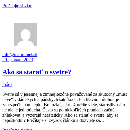
Prečítajte si viac
info@marimmel.sk
29. januára 2023
Ako sa starať o svetre?
móda
Svetre sú v jesennej a zimnej sezóne považované za skutočný „must
have“ v dámskych a pánskych šatníkoch. Ich hlavnou úlohou je
zabezpečiť nám teplo. Bohužiaľ, ako už určite viete, starostlivosť o
ne nie je jednoduchá. Často sa po niekoľkých praniach začnú
zhlukovať a vyzerajú neesteticky. Ako sa starať o svetre, aby sa
nepoškodili? Prečítajte si zvyšok článku a dozviete sa…