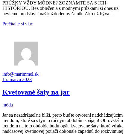
PRÚŽKY VŽDY MÓDNE? ZOZNÁMTE SA S ICH
HISTÓRIOU. Bez oblečenia s módnymi prúžkami si dnes už
nevieme predstaviť náš každodenný šatník. Ako už býva…
Prečítajte si viac
info@marimmel.sk
15. marca 2023
Kvetované šaty na jar
móda
Jar sa nezadržateľne blíži, preto buďte otvorení nadchádzajúcim
trendom, ktoré sa s týmto ročným obdobím spájajú! Obrovským
trendom na toto obdobie budú opäť kvetované šaty, ktoré vďaka
nadčasovej kvetinovej potlači dokonale zapadnú do rozkvitnutej