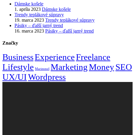
Dámske košele
1. apríla 2023
Dámske košele
Trendy teplákové súpravy
19. marca 2023
Trendy teplákové súpravy
Pásiky – ďalší jarný trend
16. marca 2023
Pásiky – ďalší jarný trend
Značky
Business
Experience
Freelance
Lifestyle
Marketing
Money
SEO
Marimmel
UX/UI
Wordpress