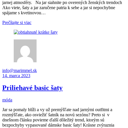
jarnej atmosféry. Na jar siahnite po overených ženských trendoch
Ako viete, šaty a jar zaručene patria k sebe a jar si nepochybne
spájame s kvetinovou…
Prečítajte si viac
info@marimmel.sk
14. marca 2023
Priliehavé basic šaty
móda
Jar sa pomaly blíži a vy už premýšľate nad jarnými outfitmi a
rozmýšľate, ako osviežiť šatník na novú sezónu? Preto si v
dnešnom článku povieme ďalší dôležitý trend, ktorým sú
bezpochyby vypasované dámske basic šaty! Krásne zvýraznia