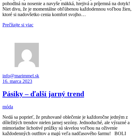
pohodlná na nosenie a navyše mäkká, hrejivá a príjemná na dotyk!
Niet divu, že je momentálne obľúbenou každodennou voľbou žien,
ktoré si nadovšetko cenia komfort svojho…
Prečítajte si viac
info@marimmel.sk
16. marca 2023
Pásiky – ďalší jarný trend
móda
Nedá sa poprieť, že pruhované oblečenie je každoročne jedným z
dôležitých trendov nielen jarnej sezóny. Jednoduché, ale výrazné a
mimoriadne lichotivé prúžky sú skvelou voľbou na oživenie
každodenných outfitov a majú veľa nadčasového šarmu! BOLI