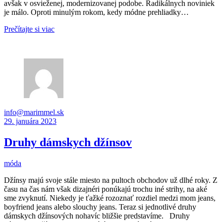
avšak v osvieženej, modernizovanej podobe. Radikálnych noviniek
je málo. Oproti minulým rokom, kedy módne prehliadky…
Prečítajte si viac
info@marimmel.sk
29. januára 2023
Druhy dámskych džínsov
móda
Džínsy majú svoje stále miesto na pultoch obchodov už dlhé roky. Z
času na čas nám však dizajnéri ponúkajú trochu iné strihy, na aké
sme zvyknutí. Niekedy je ťažké rozoznať rozdiel medzi mom jeans,
boyfriend jeans alebo slouchy jeans. Teraz si jednotlivé druhy
dámskych džínsových nohavíc bližšie predstavíme. Druhy