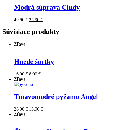
Modrá súprava Cindy
49.90
€
25.90
€
Súvisiace produkty
Zľava!
Hnedé šortky
16.90
€
8.90
€
Zľava!
Tmavomodré pyžamo Angel
26.90
€
13.90
€
Zľava!