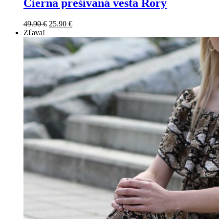
Čierna prešívaná vesta Rory
49.90
€
25.90
€
Zľava!