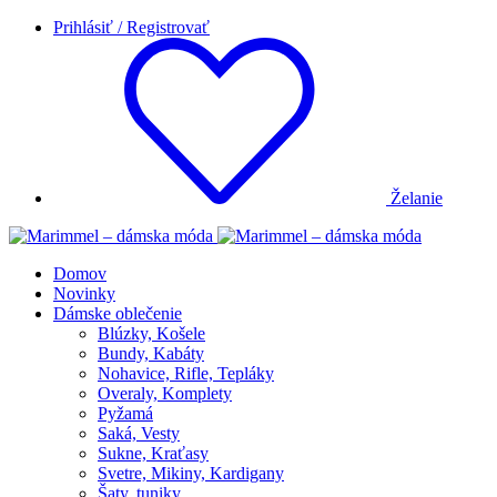
Prihlásiť / Registrovať
Želanie
Domov
Novinky
Dámske oblečenie
Blúzky, Košele
Bundy, Kabáty
Nohavice, Rifle, Tepláky
Overaly, Komplety
Pyžamá
Saká, Vesty
Sukne, Kraťasy
Svetre, Mikiny, Kardigany
Šaty, tuniky