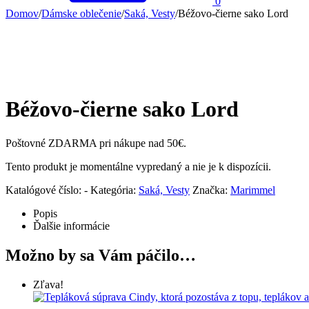
0
Domov
/
Dámske oblečenie
/
Saká, Vesty
/
Béžovo-čierne sako Lord
Béžovo-čierne sako Lord
Poštovné ZDARMA pri nákupe nad 50€.
Tento produkt je momentálne vypredaný a nie je k dispozícii.
Katalógové číslo:
-
Kategória:
Saká, Vesty
Značka:
Marimmel
Popis
Ďalšie informácie
Možno by sa Vám páčilo…
Zľava!