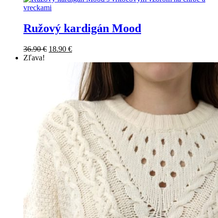
Ružový kardigán Mood
36.90
€
18.90
€
Zľava!