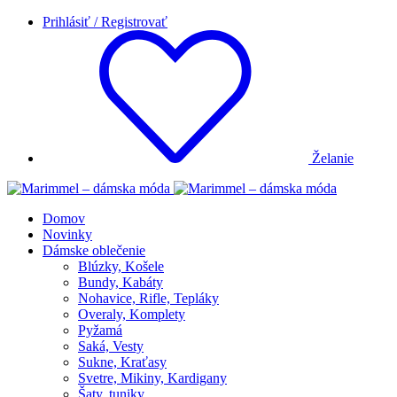
Prihlásiť / Registrovať
Želanie
Domov
Novinky
Dámske oblečenie
Blúzky, Košele
Bundy, Kabáty
Nohavice, Rifle, Tepláky
Overaly, Komplety
Pyžamá
Saká, Vesty
Sukne, Kraťasy
Svetre, Mikiny, Kardigany
Šaty, tuniky