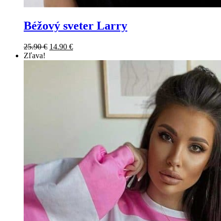
Béžový sveter Larry
25.90
€
14.90
€
Zľava!