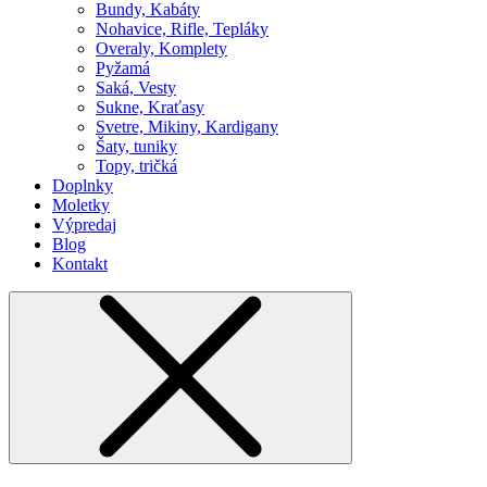
Bundy, Kabáty
Nohavice, Rifle, Tepláky
Overaly, Komplety
Pyžamá
Saká, Vesty
Sukne, Kraťasy
Svetre, Mikiny, Kardigany
Šaty, tuniky
Topy, tričká
Doplnky
Moletky
Výpredaj
Blog
Kontakt