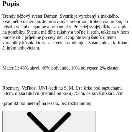
Popis
Trendy béžový sveter Damon. Svetrík je vyrobený z mäkkého,
kvalitného materiálu. Je prešívaný striebornou, trblietavou niťou, čo
pôsobí veľmi elegantne a romanticky. Po celej svojej dĺžke sa zapína
na gombíky. Svetrík má dlhé rukávy a voľnejší strih, takže sa v ňom
budete cítiť príjemne po celý deň. Doplňte svoj šatník o tento
variabilný kúsok, ktorý sa skvele kombinuje k šatám, ale aj k rifliam
či iným nohaviciam.
Materiál: 48% akryl, 40% polyamid, 10% polyester, 2% elastan
Rozmery: Veľkosť UNI (sedí na S, M, L) : šírka pod pazuchami
53cm, dĺžka rukávu (meraná od krku) 75cm, celková dĺžka 57cm
(produkt bol meraný na ležato, bez roztiahnutia)