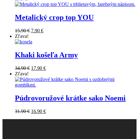
Metalický crop top YOU
15.90
€
7.90
€
Zľava!
Khaki košeľa Army
34.90
€
17.90
€
Zľava!
Púdrovoružové krátke sako Noemi
31.90
€
16.90
€