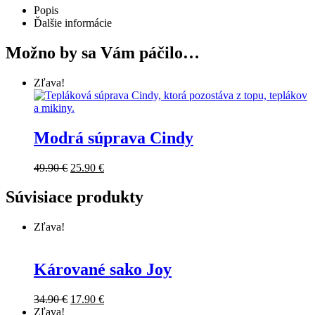
Popis
Ďalšie informácie
Možno by sa Vám páčilo…
Zľava!
Modrá súprava Cindy
49.90
€
25.90
€
Súvisiace produkty
Zľava!
Kárované sako Joy
34.90
€
17.90
€
Zľava!