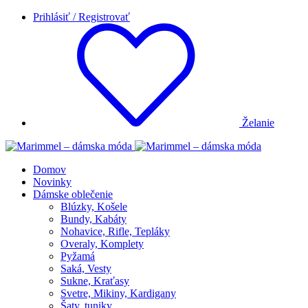
Prihlásiť / Registrovať
Želanie
Domov
Novinky
Dámske oblečenie
Blúzky, Košele
Bundy, Kabáty
Nohavice, Rifle, Tepláky
Overaly, Komplety
Pyžamá
Saká, Vesty
Sukne, Kraťasy
Svetre, Mikiny, Kardigany
Šaty, tuniky