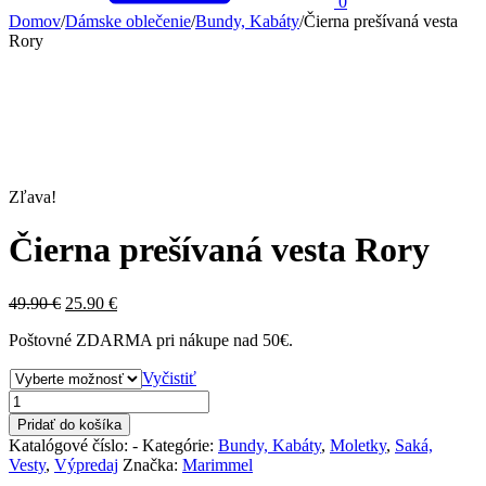
0
Domov
/
Dámske oblečenie
/
Bundy, Kabáty
/
Čierna prešívaná vesta
Rory
Zľava!
Čierna prešívaná vesta Rory
49.90
€
25.90
€
Poštovné ZDARMA pri nákupe nad 50€.
Vyčistiť
Pridať do košíka
Katalógové číslo:
-
Kategórie:
Bundy, Kabáty
,
Moletky
,
Saká,
Vesty
,
Výpredaj
Značka:
Marimmel