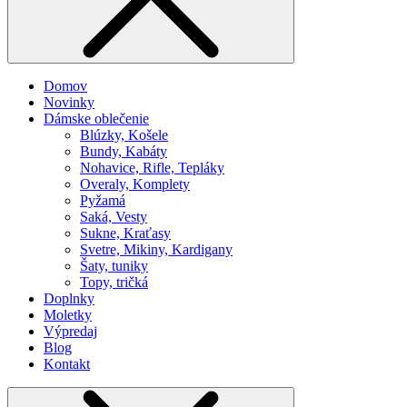
Domov
Novinky
Dámske oblečenie
Blúzky, Košele
Bundy, Kabáty
Nohavice, Rifle, Tepláky
Overaly, Komplety
Pyžamá
Saká, Vesty
Sukne, Kraťasy
Svetre, Mikiny, Kardigany
Šaty, tuniky
Topy, tričká
Doplnky
Moletky
Výpredaj
Blog
Kontakt