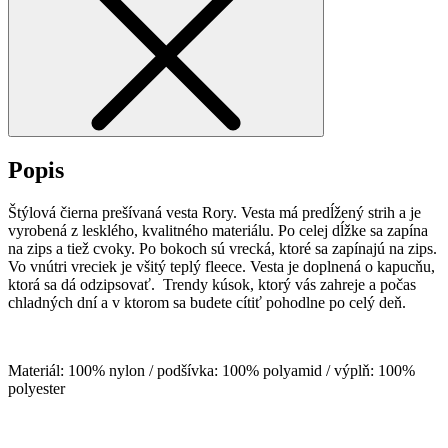
Popis
Štýlová čierna prešívaná vesta Rory. Vesta má predĺžený strih a je
vyrobená z lesklého, kvalitného materiálu. Po celej dĺžke sa zapína
na zips a tiež cvoky. Po bokoch sú vrecká, ktoré sa zapínajú na zips.
Vo vnútri vreciek je všitý teplý fleece. Vesta je doplnená o kapucňu,
ktorá sa dá odzipsovať. Trendy kúsok, ktorý vás zahreje a počas
chladných dní a v ktorom sa budete cítiť pohodlne po celý deň.
Materiál: 100% nylon / podšívka: 100% polyamid / výplň: 100%
polyester