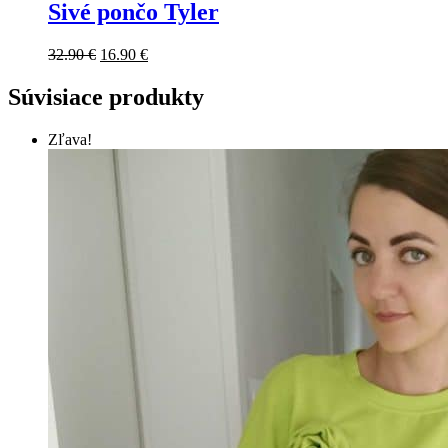
Sivé pončo Tyler
Original
Current
32.90
€
16.90
€
price
price
was:
is:
Súvisiace produkty
32.90 €.
16.90 €.
Zľava!