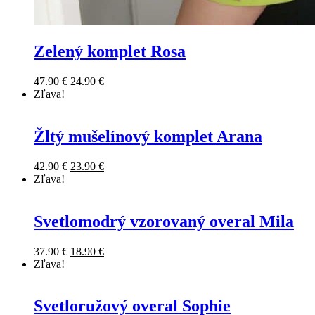
Zelený komplet Rosa
Original
Current
47.90
€
24.90
€
price
price
Zľava!
was:
is:
47.90 €.
24.90 €.
Žltý mušelínový komplet Arana
Original
Current
42.90
€
23.90
€
price
price
Zľava!
was:
is:
42.90 €.
23.90 €.
Svetlomodrý vzorovaný overal Mila
Original
Current
37.90
€
18.90
€
price
price
Zľava!
was:
is:
37.90 €.
18.90 €.
Svetloružový overal Sophie