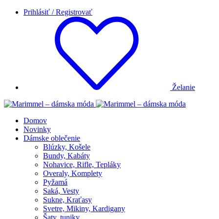
Prihlásiť / Registrovať
Želanie
Domov
Novinky
Dámske oblečenie
Blúzky, Košele
Bundy, Kabáty
Nohavice, Rifle, Tepláky
Overaly, Komplety
Pyžamá
Saká, Vesty
Sukne, Kraťasy
Svetre, Mikiny, Kardigany
Šaty, tuniky