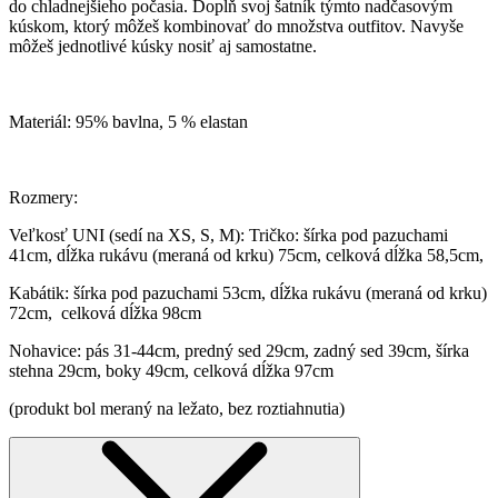
do chladnejšieho počasia. Doplň svoj šatník týmto nadčasovým
kúskom, ktorý môžeš kombinovať do množstva outfitov. Navyše
môžeš jednotlivé kúsky nosiť aj samostatne.
Materiál: 95% bavlna, 5 % elastan
Rozmery:
Veľkosť UNI (sedí na XS, S, M): Tričko: šírka pod pazuchami
41cm, dĺžka rukávu (meraná od krku) 75cm, celková dĺžka 58,5cm,
Kabátik: šírka pod pazuchami 53cm, dĺžka rukávu (meraná od krku)
72cm, celková dĺžka 98cm
Nohavice: pás 31-44cm, predný sed 29cm, zadný sed 39cm, šírka
stehna 29cm, boky 49cm, celková dĺžka 97cm
(produkt bol meraný na ležato, bez roztiahnutia)