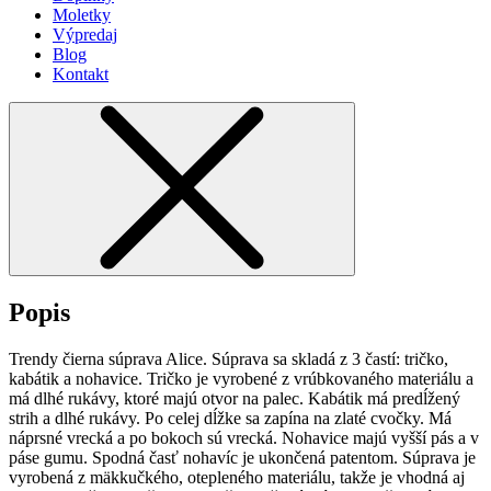
Moletky
Výpredaj
Blog
Kontakt
Popis
Trendy čierna súprava Alice. Súprava sa skladá z 3 častí: tričko,
kabátik a nohavice. Tričko je vyrobené z vrúbkovaného materiálu a
má dlhé rukávy, ktoré majú otvor na palec. Kabátik má predĺžený
strih a dlhé rukávy. Po celej dĺžke sa zapína na zlaté cvočky. Má
náprsné vrecká a po bokoch sú vrecká. Nohavice majú vyšší pás a v
páse gumu. Spodná časť nohavíc je ukončená patentom. Súprava je
vyrobená z mäkkučkého, otepleného materiálu, takže je vhodná aj