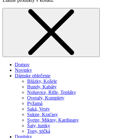
Žiadne produkty v košíku.
Domov
Novinky
Dámske oblečenie
Blúzky, Košele
Bundy, Kabáty
Nohavice, Rifle, Tepláky
Overaly, Komplety
Pyžamá
Saká, Vesty
Sukne, Kraťasy
Svetre, Mikiny, Kardigany
Šaty, tuniky
Topy, tričká
Doplnky