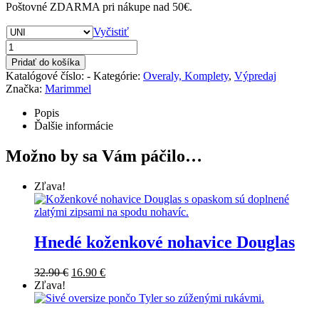
Poštovné ZDARMA pri nákupe nad 50€.
was:
is:
53.90 €.
27.90 €.
Vyčistiť
množstvo
Čierna
Pridať do košíka
súprava
Katalógové číslo:
-
Kategórie:
Overaly, Komplety
,
Výpredaj
Alice
Značka:
Marimmel
Popis
Ďalšie informácie
Možno by sa Vám páčilo…
Zľava!
Hnedé koženkové nohavice Douglas
Original
Current
32.90
€
16.90
€
price
price
Zľava!
was:
is:
32.90 €.
16.90 €.