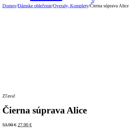
0
Domov
/
Dámske oblečenie
/
Overaly, Komplety
/
Čierna súprava Alice
Zľava!
Čierna súprava Alice
Original
Current
53.90
€
27.90
€
price
price