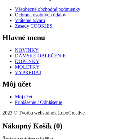
Všeobecné obchodné podmienky
Ochrana osobných údajov
Vrátenie tovaru
Zásady COOKIES
Hlavné menu
NOVINKY
DÁMSKE OBLEČENIE
DOPLNKY
MOLETKY
VÝPREDAJ
Môj účet
Môj účet
Prihlásenie / Odhlásenie
2023 © Tvorba webstránok LepoCreative
Nákupný Košík (
0
)