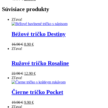
Súvisiace produkty
Zľava!
Béžové tričko Destiny
16.90
€
8.90
€
Zľava!
Ružové tričko Rosaline
22.90
€
12.90
€
Zľava!
Čierne tričko Pocket
19.90
€
9.90
€
Zľava!