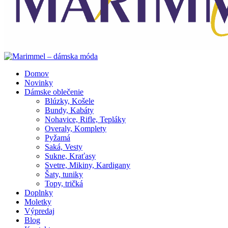
Domov
Novinky
Dámske oblečenie
Blúzky, Košele
Bundy, Kabáty
Nohavice, Rifle, Tepláky
Overaly, Komplety
Pyžamá
Saká, Vesty
Sukne, Kraťasy
Svetre, Mikiny, Kardigany
Šaty, tuniky
Topy, tričká
Doplnky
Moletky
Výpredaj
Blog