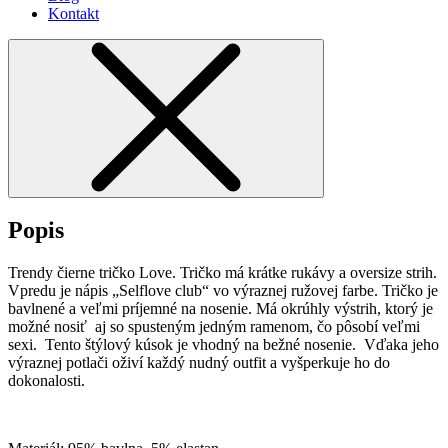
Kontakt
Popis
Trendy čierne tričko Love. Tričko má krátke rukávy a oversize strih.
Vpredu je nápis „Selflove club“ vo výraznej ružovej farbe. Tričko je
bavlnené a veľmi príjemné na nosenie. Má okrúhly výstrih, ktorý je
možné nosiť aj so spusteným jedným ramenom, čo pôsobí veľmi
sexi. Tento štýlový kúsok je vhodný na bežné nosenie. Vďaka jeho
výraznej potlači oživí každý nudný outfit a vyšperkuje ho do
dokonalosti.