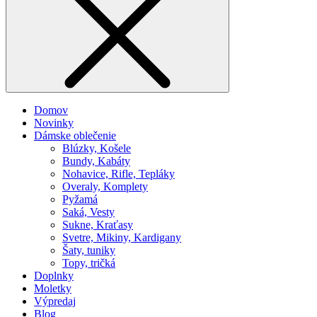
Domov
Novinky
Dámske oblečenie
Blúzky, Košele
Bundy, Kabáty
Nohavice, Rifle, Tepláky
Overaly, Komplety
Pyžamá
Saká, Vesty
Sukne, Kraťasy
Svetre, Mikiny, Kardigany
Šaty, tuniky
Topy, tričká
Doplnky
Moletky
Výpredaj
Blog