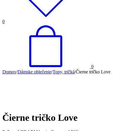
0
0
Domov
/
Dámske oblečenie
/
Topy, tričká
/
Čierne tričko Love
Čierne tričko Love