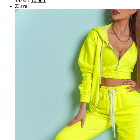
19.90
€
10.90
€
Zľava!