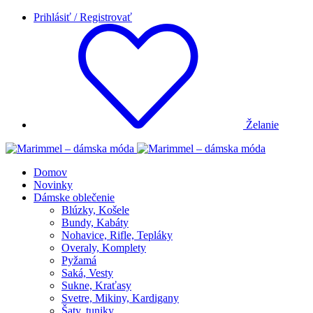
Prihlásiť / Registrovať
Želanie
Domov
Novinky
Dámske oblečenie
Blúzky, Košele
Bundy, Kabáty
Nohavice, Rifle, Tepláky
Overaly, Komplety
Pyžamá
Saká, Vesty
Sukne, Kraťasy
Svetre, Mikiny, Kardigany
Šaty, tuniky