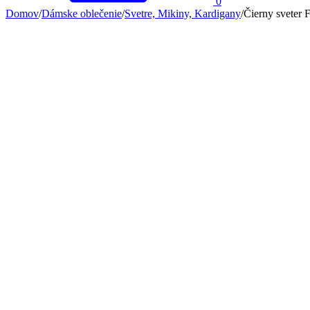
0
Domov
/
Dámske oblečenie
/
Svetre, Mikiny, Kardigany
/
Čierny sveter F