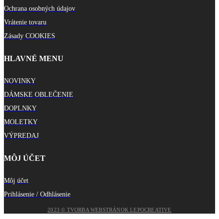
Ochrana osobných údajov
Vrátenie tovaru
Zásady COOKIES
HLAVNÉ MENU
NOVINKY
DÁMSKE OBLEČENIE
DOPLNKY
MOLETKY
VÝPREDAJ
MÔJ ÚČET
Môj účet
Prihlásenie / Odhlásenie
2023 © TVORBA WEBSTRÁNOK LEPOCREATIVE