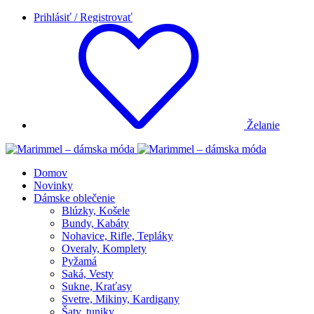
Prihlásiť / Registrovať
Želanie
Domov
Novinky
Dámske oblečenie
Blúzky, Košele
Bundy, Kabáty
Nohavice, Rifle, Tepláky
Overaly, Komplety
Pyžamá
Saká, Vesty
Sukne, Kraťasy
Svetre, Mikiny, Kardigany
Šaty, tuniky