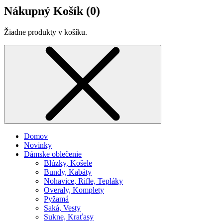
Nákupný Košík (
0
)
Žiadne produkty v košíku.
Domov
Novinky
Dámske oblečenie
Blúzky, Košele
Bundy, Kabáty
Nohavice, Rifle, Tepláky
Overaly, Komplety
Pyžamá
Saká, Vesty
Sukne, Kraťasy