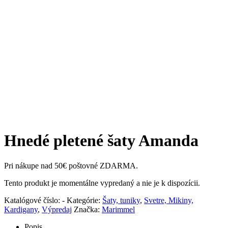
Hnedé pletené šaty Amanda
Pri nákupe nad 50€ poštovné ZDARMA.
Tento produkt je momentálne vypredaný a nie je k dispozícii.
Katalógové číslo:
-
Kategórie:
Šaty, tuniky
,
Svetre, Mikiny,
Kardigany
,
Výpredaj
Značka:
Marimmel
Popis