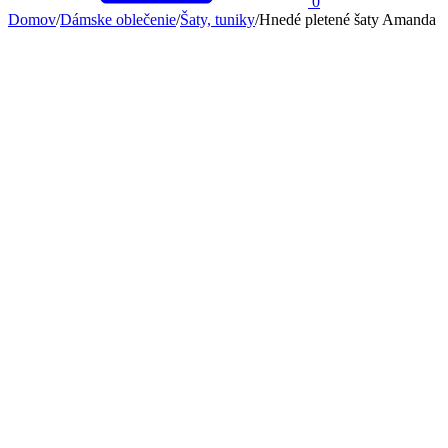
0
Domov
/
Dámske oblečenie
/
Šaty, tuniky
/
Hnedé pletené šaty Amanda