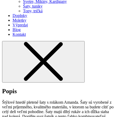
Svetre, Mikiny, Kardigany
Šaty, tuniky
Topy, tričká
Doplnky
Moletky
Výpredaj
Blog
Kontakt
Popis
Štýlové hnedé pletené šaty s rolákom Amanda. Šaty sú vyrobené z
veľmi príjemného, kvalitného materiálu, v ktorom sa budete cítiť po
celý deň veľmi pohodlne. Šaty majú dlhý rukáv a ich dĺžka siaha
nad kolená. Doplňte svoj šatník o tento ľahko kombinovateľný