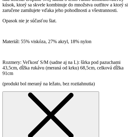
kúsok, ktorý sa skvele kombinuje do množstva outfitov a ktorý si
zaručene zamilujete vďaka jeho pohodlnosti a všestrannosti.
Opasok nie je súčasťou šiat.
Materiál: 55% viskóza, 27% akryl, 18% nylon
Rozmery: Veľkosť S/M (sadne aj na L): šírka pod pazuchami
43,5cm, dĺžka rukávu (meraná od krku) 68,5cm, celková dĺžka
91cm
(produkt bol meraný na ležato, bez roztiahnutia)