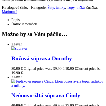
Katalógové číslo:
-
Kategórie:
Šaty, tuniky
,
Topy, tričká
Značka:
Marimmel
Popis
Ďalšie informácie
Možno by sa Vám páčilo…
Zľava!
Ružová súprava Dorothy
39.90
€
Original price was: 39.90 €.
19.90
€
Current price is:
19.90 €.
Zľava!
Neónovo-žltá súprava Cindy
49.90
€
Original price was: 49.90 €.
25.90
€
Current price is: