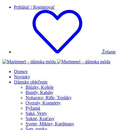
Prihlásiť / Registrovať
Želanie
Domov
Novinky
Dámske oblečenie
Blúzky, Košele
Bundy, Kabáty
Nohavice, Rifle, Tepláky
Overaly, Komplety
Pyžamá
Saká, Vesty
Sukne, Kraťasy
Svetre, Mikiny, Kardigany
Šaty, tuniky