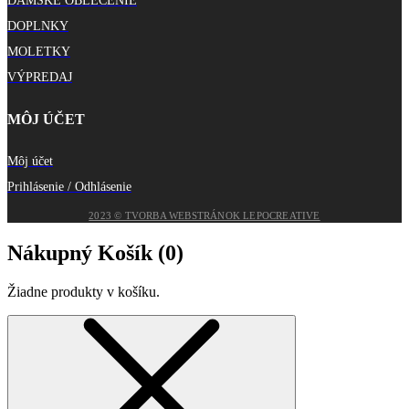
DÁMSKE OBLEČENIE
DOPLNKY
MOLETKY
VÝPREDAJ
MÔJ ÚČET
Môj účet
Prihlásenie / Odhlásenie
2023 © TVORBA WEBSTRÁNOK LEPOCREATIVE
Nákupný Košík (
0
)
Žiadne produkty v košíku.