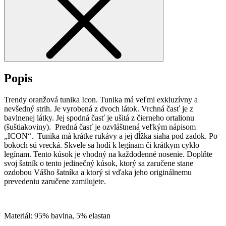
Popis
Trendy oranžová tunika Icon. Tunika má veľmi exkluzívny a
nevšedný strih. Je vyrobená z dvoch látok. Vrchná časť je z
bavlnenej látky. Jej spodná časť je ušitá z čierneho ortalionu
(šuštiakoviny). Predná časť je ozvláštnená veľkým nápisom
„ICON“. Tunika má krátke rukávy a jej dĺžka siaha pod zadok. Po
bokoch sú vrecká. Skvele sa hodí k legínam či krátkym cyklo
legínam. Tento kúsok je vhodný na každodenné nosenie. Doplňte
svoj šatník o tento jedinečný kúsok, ktorý sa zaručene stane
ozdobou Vášho šatníka a ktorý si vďaka jeho originálnemu
prevedeniu zaručene zamilujete.
Materiál: 95% bavlna, 5% elastan