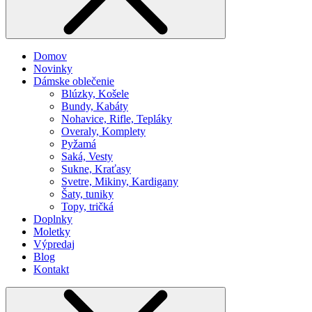
Domov
Novinky
Dámske oblečenie
Blúzky, Košele
Bundy, Kabáty
Nohavice, Rifle, Tepláky
Overaly, Komplety
Pyžamá
Saká, Vesty
Sukne, Kraťasy
Svetre, Mikiny, Kardigany
Šaty, tuniky
Topy, tričká
Doplnky
Moletky
Výpredaj
Blog
Kontakt