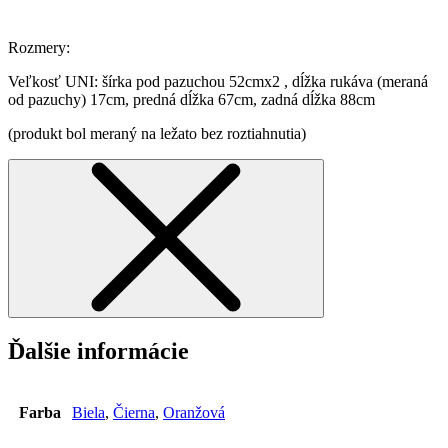
Rozmery:
Veľkosť UNI: šírka pod pazuchou 52cmx2 , dĺžka rukáva (meraná
od pazuchy) 17cm, predná dĺžka 67cm, zadná dĺžka 88cm
(produkt bol meraný na ležato bez roztiahnutia)
Ďalšie informácie
Farba
Biela
,
Čierna
,
Oranžová