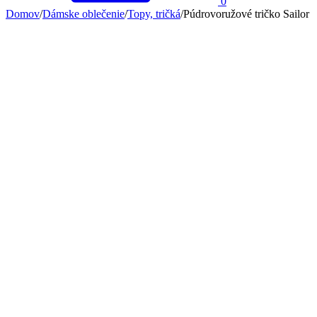
0
Domov
/
Dámske oblečenie
/
Topy, tričká
/
Púdrovoružové tričko Sailor