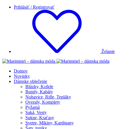
Prihlásiť / Registrovať
Želanie
Domov
Novinky
Dámske oblečenie
Blúzky, Košele
Bundy, Kabáty
Nohavice, Rifle, Tepláky
Overaly, Komplety
Pyžamá
Saká, Vesty
Sukne, Kraťasy
Svetre, Mikiny, Kardigany
Šaty, tuniky