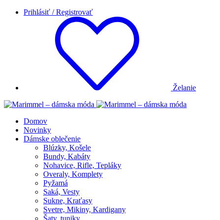
Prihlásiť / Registrovať
Želanie
Domov
Novinky
Dámske oblečenie
Blúzky, Košele
Bundy, Kabáty
Nohavice, Rifle, Tepláky
Overaly, Komplety
Pyžamá
Saká, Vesty
Sukne, Kraťasy
Svetre, Mikiny, Kardigany
Šaty, tuniky