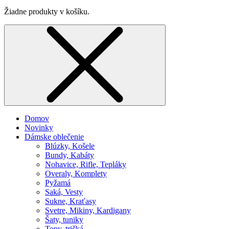
Žiadne produkty v košíku.
Domov
Novinky
Dámske oblečenie
Blúzky, Košele
Bundy, Kabáty
Nohavice, Rifle, Tepláky
Overaly, Komplety
Pyžamá
Saká, Vesty
Sukne, Kraťasy
Svetre, Mikiny, Kardigany
Šaty, tuniky
Topy, tričká