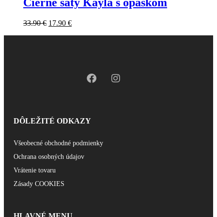
Čierne šaty Kayla s opaskom
33.90
€
17.90
€
DÔLEŽITÉ ODKAZY
Všeobecné obchodné podmienky
Ochrana osobných údajov
Vrátenie tovaru
Zásady COOKIES
HLAVNÉ MENU