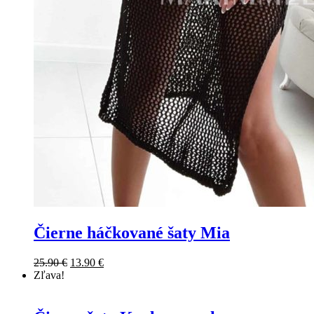
Čierne háčkované šaty Mia
25.90
€
13.90
€
Zľava!