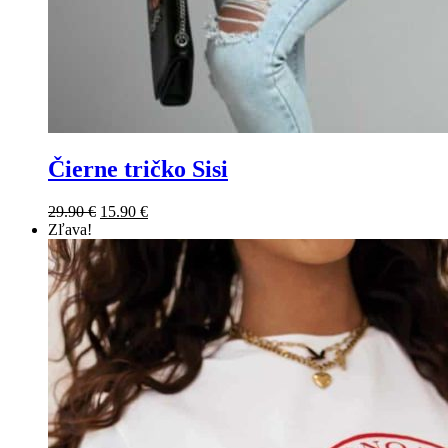
Čierne tričko Sisi
Original
Current
29.90
€
15.90
€
price
price
Zľava!
was:
is:
29.90 €.
15.90 €.