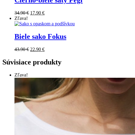
Čierno-biele šaty Pegi
Original
Current
34.90
€
17.90
€
price
price
Zľava!
was:
is:
34.90 €.
17.90 €.
Biele sako Fokus
Original
Current
43.90
€
22.90
€
price
price
was:
is:
Súvisiace produkty
43.90 €.
22.90 €.
Zľava!