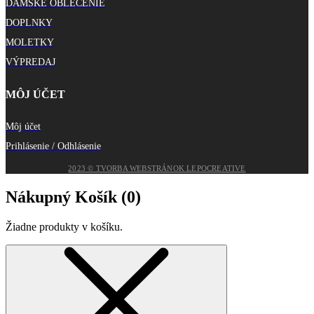
DÁMSKE OBLEČENIE
DOPLNKY
MOLETKY
VÝPREDAJ
MÔJ ÚČET
Môj účet
Prihlásenie / Odhlásenie
2023 © TVORBA WEBSTRÁNOK LEPOCREATIVE
Nákupný Košík (
0
)
Žiadne produkty v košíku.