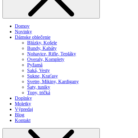
Domov
Novinky
Dámske oblečenie
Blúzky, Košele
Bundy, Kabáty
Nohavice, Rifle, Tepláky
Overaly, Komplety
Pyžamá
Saká, Vesty
Sukne, Kraťasy
Svetre, Mikiny, Kardigany
Šaty, tuniky
Topy, tričká
Doplnky
Moletky
Výpredaj
Blog
Kontakt