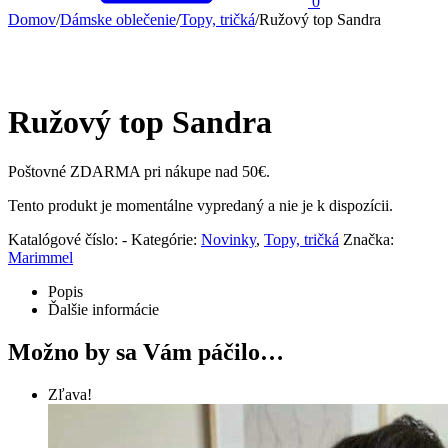
0
Domov
/
Dámske oblečenie
/
Topy, tričká
/
Ružový top Sandra
Ružový top Sandra
Poštovné ZDARMA pri nákupe nad 50€.
Tento produkt je momentálne vypredaný a nie je k dispozícii.
Katalógové číslo:
-
Kategórie:
Novinky
,
Topy, tričká
Značka:
Marimmel
Popis
Ďalšie informácie
Možno by sa Vám páčilo…
Zľava!