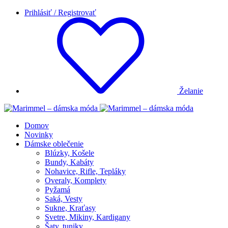
Prihlásiť / Registrovať
Želanie
Domov
Novinky
Dámske oblečenie
Blúzky, Košele
Bundy, Kabáty
Nohavice, Rifle, Tepláky
Overaly, Komplety
Pyžamá
Saká, Vesty
Sukne, Kraťasy
Svetre, Mikiny, Kardigany
Šaty, tuniky