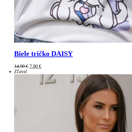
Biele tričko DAISY
Original
Current
14.90
€
7.90
€
price
price
Zľava!
was:
is:
14.90 €.
7.90 €.