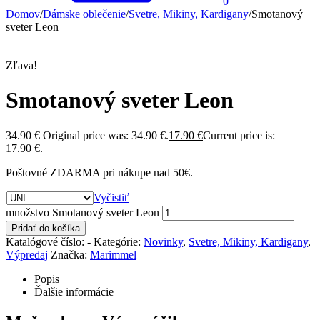
0
Domov
/
Dámske oblečenie
/
Svetre, Mikiny, Kardigany
/
Smotanový
sveter Leon
Zľava!
Smotanový sveter Leon
34.90
€
Original price was: 34.90 €.
17.90
€
Current price is:
17.90 €.
Poštovné ZDARMA pri nákupe nad 50€.
Vyčistiť
množstvo Smotanový sveter Leon
Pridať do košíka
Katalógové číslo:
-
Kategórie:
Novinky
,
Svetre, Mikiny, Kardigany
,
Výpredaj
Značka:
Marimmel
Popis
Ďalšie informácie