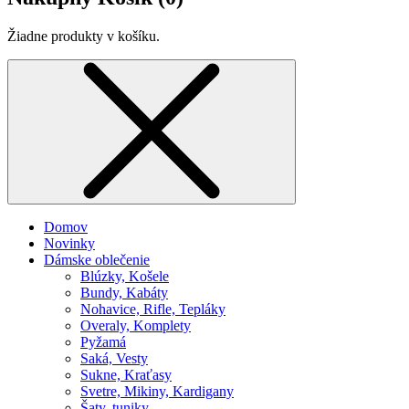
Žiadne produkty v košíku.
Domov
Novinky
Dámske oblečenie
Blúzky, Košele
Bundy, Kabáty
Nohavice, Rifle, Tepláky
Overaly, Komplety
Pyžamá
Saká, Vesty
Sukne, Kraťasy
Svetre, Mikiny, Kardigany
Šaty, tuniky