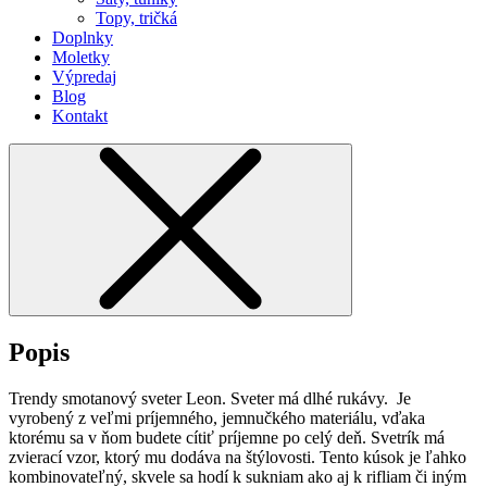
Topy, tričká
Doplnky
Moletky
Výpredaj
Blog
Kontakt
Popis
Trendy smotanový sveter Leon. Sveter má dlhé rukávy. Je
vyrobený z veľmi príjemného, jemnučkého materiálu, vďaka
ktorému sa v ňom budete cítiť príjemne po celý deň. Svetrík má
zvierací vzor, ktorý mu dodáva na štýlovosti. Tento kúsok je ľahko
kombinovateľný, skvele sa hodí k sukniam ako aj k rifliam či iným