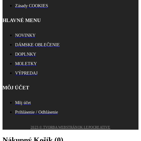
Zásady COOKIES
HLAVNÉ MENU
NOVINKY
DÁMSKE OBLEČENIE
DOPLNKY
MOLETKY
VÝPREDAJ
MÔJ ÚČET
Môj účet
Prihlásenie / Odhlásenie
2023 © TVORBA WEBSTRÁNOK LEPOCREATIVE
Nákupný Košík (
0
)