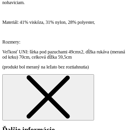
nohaviciam.
Materiál: 41% viskóza, 31% nylon, 28% polyester,
Rozmery:
Veľkosť UNI: šírka pod pazuchami 49cmx2, dĺžka rukáva (meraná
od krku) 70cm, celková dĺžka 59,5cm
(produkt bol meraný na ležato bez roztiahnutia)
Ďalšie informácie