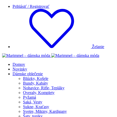
Prihlásiť / Registrovať
Želanie
Domov
Novinky
Dámske oblečenie
Blúzky, Košele
Bundy, Kabáty
Nohavice, Rifle, Tepláky
Overaly, Komplety
Pyžamá
Saká, Vesty
Sukne, Kraťasy
Svetre, Mikiny, Kardigany
Šaty, tuniky