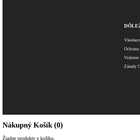
DÔLE
Všeobec
Ochrana 
Vrátenie
Zásady
Nákupný Košík (
0
)
Žiadne produkty v košíku.