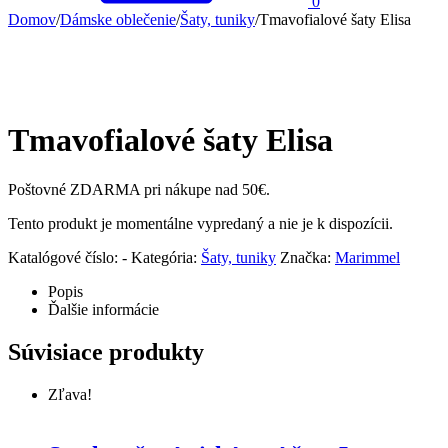
0
Domov
/
Dámske oblečenie
/
Šaty, tuniky
/
Tmavofialové šaty Elisa
Tmavofialové šaty Elisa
Poštovné ZDARMA pri nákupe nad 50€.
Tento produkt je momentálne vypredaný a nie je k dispozícii.
Katalógové číslo:
-
Kategória:
Šaty, tuniky
Značka:
Marimmel
Popis
Ďalšie informácie
Súvisiace produkty
Zľava!