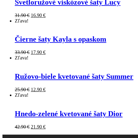
Svetloružové viskózové šaty Lucy
31.90
€
16.90
€
Zľava!
Čierne šaty Kayla s opaskom
33.90
€
17.90
€
Zľava!
Ružovo-biele kvetované šaty Summer
25.90
€
12.90
€
Zľava!
Hnedo-zelené kvetované šaty Dior
42.90
€
21.90
€