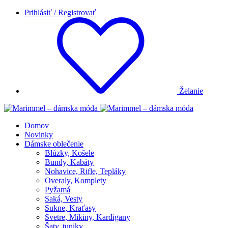
Prihlásiť / Registrovať
Želanie
Domov
Novinky
Dámske oblečenie
Blúzky, Košele
Bundy, Kabáty
Nohavice, Rifle, Tepláky
Overaly, Komplety
Pyžamá
Saká, Vesty
Sukne, Kraťasy
Svetre, Mikiny, Kardigany
Šaty, tuniky