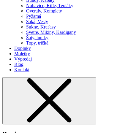
Bundy, Kabáty
Nohavice, Rifle, Tepláky
Overaly, Komplety
Pyžamá
Saká, Vesty
Sukne, Kraťasy
Svetre, Mikiny, Kardigany
Šaty, tuniky
Topy, tričká
Doplnky
Moletky
Výpredaj
Blog
Kontakt