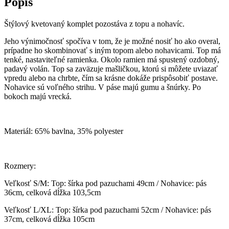
Popis
Štýlový kvetovaný komplet pozostáva z topu a nohavíc.
Jeho výnimočnosť spočíva v tom, že je možné nosiť ho ako overal,
prípadne ho skombinovať s iným topom alebo nohavicami. Top má
tenké, nastaviteľné ramienka. Okolo ramien má spustený ozdobný,
padavý volán. Top sa zaväzuje mašličkou, ktorú si môžete uviazať
vpredu alebo na chrbte, čím sa krásne dokáže prispôsobiť postave.
Nohavice sú voľného strihu. V páse majú gumu a šnúrky. Po
bokoch majú vrecká.
Materiál: 65% bavlna, 35% polyester
Rozmery:
Veľkosť S/M: Top: šírka pod pazuchami 49cm / Nohavice: pás
36cm, celková dĺžka 103,5cm
Veľkosť L/XL: Top: šírka pod pazuchami 52cm / Nohavice: pás
37cm, celková dĺžka 105cm