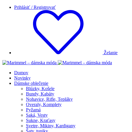
Prihlásiť / Registrovať
Želanie
Domov
Novinky
Dámske oblečenie
Blúzky, Košele
Bundy, Kabáty
Nohavice, Rifle, Tepláky
Overaly, Komplety
Pyžamá
Saká, Vesty
Sukne, Kraťasy
Svetre, Mikiny, Kardigany
Šaty, tuniky