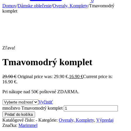
0
Domov
/
Dámske oblečenie
/
Overaly, Komplety
/
Tmavomodrý
komplet
Zľava!
Tmavomodrý komplet
29.90
€
Original price was: 29.90 €.
16.90
€
Current price is:
16.90 €.
Pri nákupe nad 50€ poštovné ZDARMA.
Vyčistiť
množstvo Tmavomodrý komplet
Pridať do košíka
Katalógové číslo:
-
Kategórie:
Overaly, Komplety
,
Výpredaj
Značka:
Marimmel