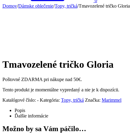
0
Domov
/
Dámske oblečenie
/
Topy, tričká
/
Tmavozelené tričko Gloria
Tmavozelené tričko Gloria
Poštovné ZDARMA pri nákupe nad 50€.
Tento produkt je momentálne vypredaný a nie je k dispozícii.
Katalógové číslo:
-
Kategória:
Topy, tričká
Značka:
Marimmel
Popis
Ďalšie informácie
Možno by sa Vám páčilo…