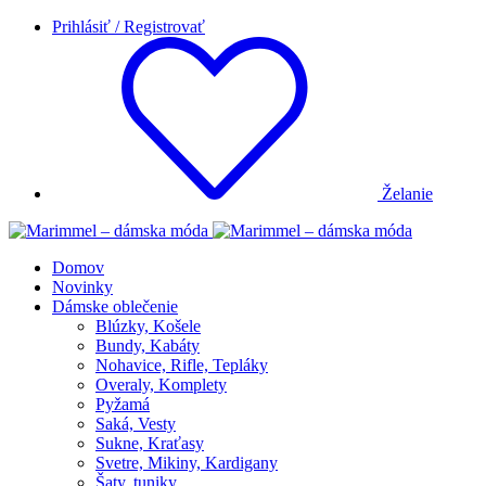
Prihlásiť / Registrovať
Želanie
Domov
Novinky
Dámske oblečenie
Blúzky, Košele
Bundy, Kabáty
Nohavice, Rifle, Tepláky
Overaly, Komplety
Pyžamá
Saká, Vesty
Sukne, Kraťasy
Svetre, Mikiny, Kardigany
Šaty, tuniky