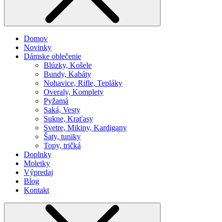
Domov
Novinky
Dámske oblečenie
Blúzky, Košele
Bundy, Kabáty
Nohavice, Rifle, Tepláky
Overaly, Komplety
Pyžamá
Saká, Vesty
Sukne, Kraťasy
Svetre, Mikiny, Kardigany
Šaty, tuniky
Topy, tričká
Doplnky
Moletky
Výpredaj
Blog
Kontakt