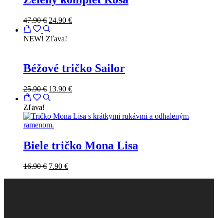
47.90
€
24.90
€
NEW!
Zľava!
Béžové tričko Sailor
25.90
€
13.90
€
Zľava!
Biele tričko Mona Lisa
16.90
€
7.90
€