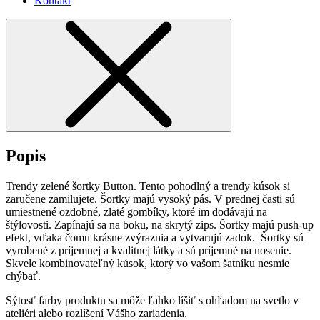
Kontakt
Popis
Trendy zelené šortky Button. Tento pohodlný a trendy kúsok si
zaručene zamilujete. Šortky majú vysoký pás. V prednej časti sú
umiestnené ozdobné, zlaté gombíky, ktoré im dodávajú na
štýlovosti. Zapínajú sa na boku, na skrytý zips. Šortky majú push-up
efekt, vďaka čomu krásne zvýraznia a vytvarujú zadok. Šortky sú
vyrobené z príjemnej a kvalitnej látky a sú príjemné na nosenie.
Skvele kombinovateľný kúsok, ktorý vo vašom šatníku nesmie
chýbať.
Sýtosť farby produktu sa môže ľahko líšiť s ohľadom na svetlo v
ateliéri alebo rozlíšení Vášho zariadenia.