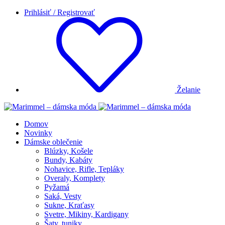
Prihlásiť / Registrovať
Želanie
Domov
Novinky
Dámske oblečenie
Blúzky, Košele
Bundy, Kabáty
Nohavice, Rifle, Tepláky
Overaly, Komplety
Pyžamá
Saká, Vesty
Sukne, Kraťasy
Svetre, Mikiny, Kardigany
Šaty, tuniky