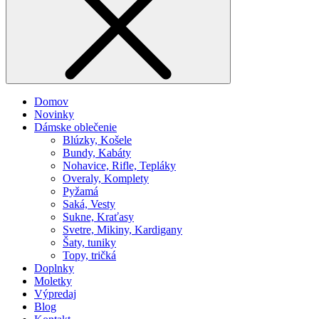
Domov
Novinky
Dámske oblečenie
Blúzky, Košele
Bundy, Kabáty
Nohavice, Rifle, Tepláky
Overaly, Komplety
Pyžamá
Saká, Vesty
Sukne, Kraťasy
Svetre, Mikiny, Kardigany
Šaty, tuniky
Topy, tričká
Doplnky
Moletky
Výpredaj
Blog