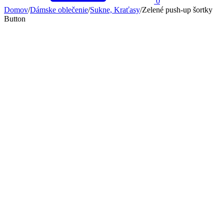
0
Domov
/
Dámske oblečenie
/
Sukne, Kraťasy
/
Zelené push-up šortky
Button