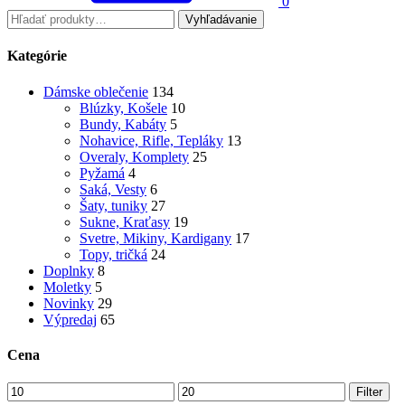
0
Vyhľadávanie
Kategórie
Dámske oblečenie
134
Blúzky, Košele
10
Bundy, Kabáty
5
Nohavice, Rifle, Tepláky
13
Overaly, Komplety
25
Pyžamá
4
Saká, Vesty
6
Šaty, tuniky
27
Sukne, Kraťasy
19
Svetre, Mikiny, Kardigany
17
Topy, tričká
24
Doplnky
8
Moletky
5
Novinky
29
Výpredaj
65
Cena
Filter