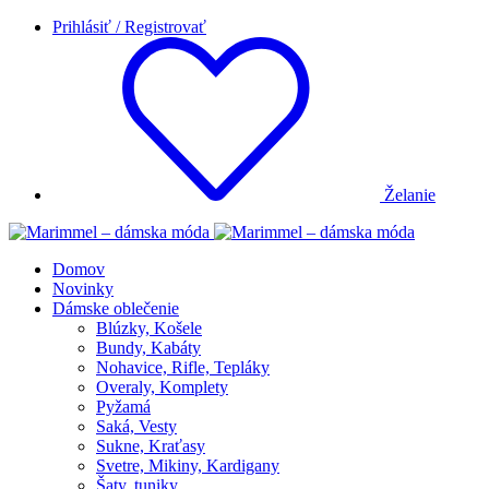
Prihlásiť / Registrovať
Želanie
Domov
Novinky
Dámske oblečenie
Blúzky, Košele
Bundy, Kabáty
Nohavice, Rifle, Tepláky
Overaly, Komplety
Pyžamá
Saká, Vesty
Sukne, Kraťasy
Svetre, Mikiny, Kardigany
Šaty, tuniky