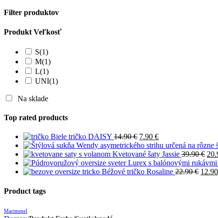
Filter produktov
Produkt Veľkosť
S
(1)
M
(1)
L
(1)
UNI
(1)
Na sklade
Top rated products
Biele tričko DAISY
14.90
€
7.90
€
Kvetované šaty Jassie
39.90
€
20
Béžové tričko Rosaline
22.90
€
12.9
Product tags
Marimmel