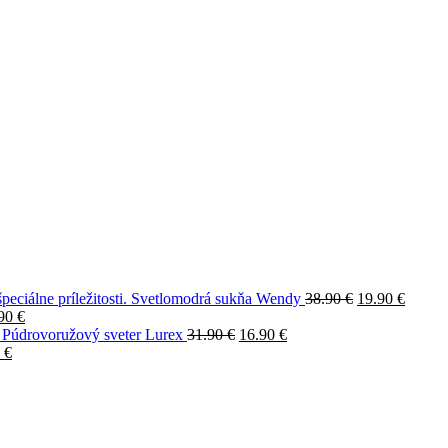
Svetlomodrá sukňa Wendy
38.90
€
19.90
€
.90
€
Púdrovoružový sveter Lurex
31.90
€
16.90
€
0
€