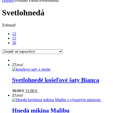
Domov
/
Produkt Farba
/
Svetlohnedá
Svetlohnedá
Zobraziť
12
15
30
Zľava!
Svetlohnedé košeľové šaty Bianca
30.90
€
15.90
€
Zľava!
Hnedá mikina Malibu