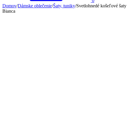
0
Domov
/
Dámske oblečenie
/
Šaty, tuniky
/
Svetlohnedé košeľové šaty
Bianca