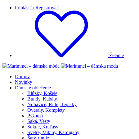
Prihlásiť / Registrovať
Želanie
Domov
Novinky
Dámske oblečenie
Blúzky, Košele
Bundy, Kabáty
Nohavice, Rifle, Tepláky
Overaly, Komplety
Pyžamá
Saká, Vesty
Sukne, Kraťasy
Svetre, Mikiny, Kardigany
Šaty, tuniky