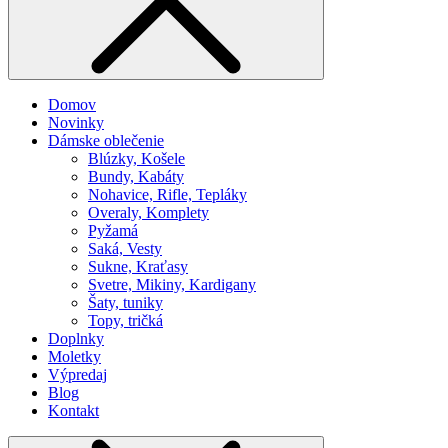
Domov
Novinky
Dámske oblečenie
Blúzky, Košele
Bundy, Kabáty
Nohavice, Rifle, Tepláky
Overaly, Komplety
Pyžamá
Saká, Vesty
Sukne, Kraťasy
Svetre, Mikiny, Kardigany
Šaty, tuniky
Topy, tričká
Doplnky
Moletky
Výpredaj
Blog
Kontakt