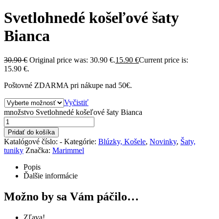
Svetlohnedé košeľové šaty
Bianca
30.90
€
Original price was: 30.90 €.
15.90
€
Current price is:
15.90 €.
Poštovné ZDARMA pri nákupe nad 50€.
Vyčistiť
množstvo Svetlohnedé košeľové šaty Bianca
Pridať do košíka
Katalógové číslo:
-
Kategórie:
Blúzky, Košele
,
Novinky
,
Šaty,
tuniky
Značka:
Marimmel
Popis
Ďalšie informácie
Možno by sa Vám páčilo…
Zľava!