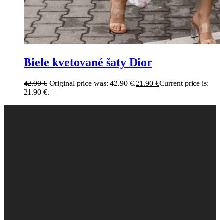
Biele kvetované šaty Dior
42.90
€
Original price was: 42.90 €.
21.90
€
Current price is:
21.90 €.