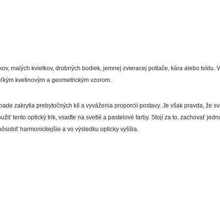
kov, malých kvietkov, drobných bodiek, jemnej zvieracej potlače, kára alebo tvídu
eľkým kvetinovým a geometrickým vzorom.
rípade zakrytia prebytočných kíl a vyváženia proporcií postavy. Je však pravda, že 
žiť tento optický trik, vsaďte na svetlé a pastelové farby. Stojí za to, zachovať j
ôsobiť harmonickejšie a vo výsledku opticky vyššia.