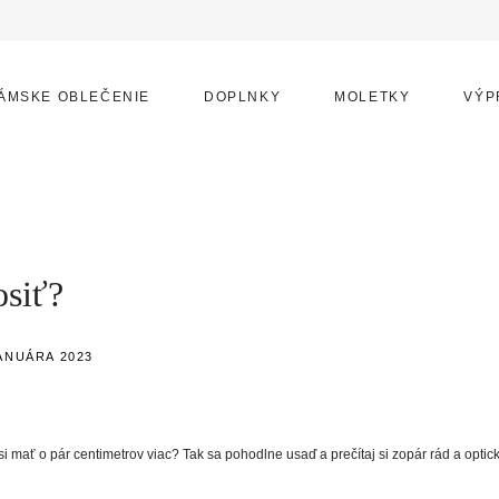
ÁMSKE OBLEČENIE
DOPLNKY
MOLETKY
VÝP
osiť?
JANUÁRA 2023
si mať o pár centimetrov viac? Tak sa pohodlne usaď a prečítaj si zopár rád a optic