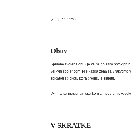
(zdroj:Pinterest)
Obuv
Správne zvolená obuv je veľmi dôležitý prvok pri n
veľkým spojencom. Nie každá žena sa v takýchto t
špicatou špičkou, ktorá predlžuje siluetu.
Vyhnite sa masívnym opätkom a modelom s vysokou 
V SKRATKE