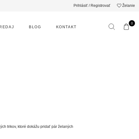
Prihlásiť / Registrovať
Želanie
0
REDAJ
BLOG
KONTAKT
kých trikov, ktoré dokážu pridať pár želaných