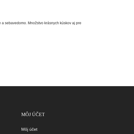
emne a sebavedomo. Množstvo krásnych kúskov aj pre
MÔJ ÚČET
Môj účet