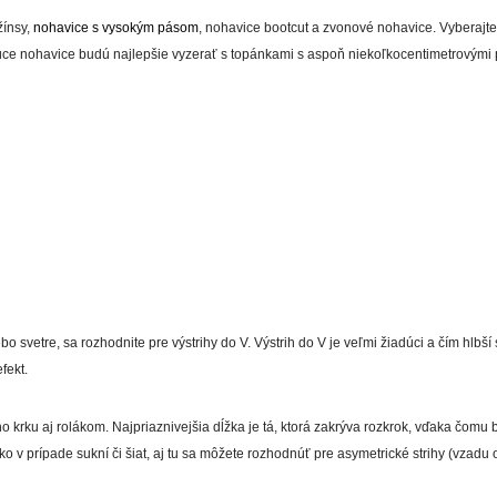
žínsy,
nohavice s vysokým pásom
, nohavice bootcut a zvonové nohavice. Vyberajt
úce nohavice budú najlepšie vyzerať s topánkami s aspoň niekoľkocentimetrovými 
o svetre, sa rozhodnite pre výstrihy do V. Výstrih do V je veľmi žiadúci a čím hlbší s
fekt.
ho krku aj rolákom. Najpriaznivejšia dĺžka je tá, ktorá zakrýva rozkrok, vďaka čomu
v prípade sukní či šiat, aj tu sa môžete rozhodnúť pre asymetrické strihy (vzadu o