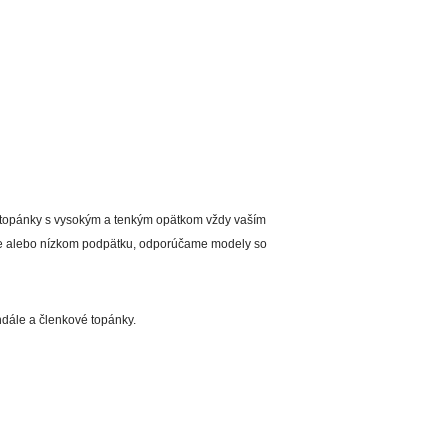
tky topánky s vysokým a tenkým opätkom vždy vaším
žke alebo nízkom podpätku, odporúčame modely so
ndále a členkové topánky.