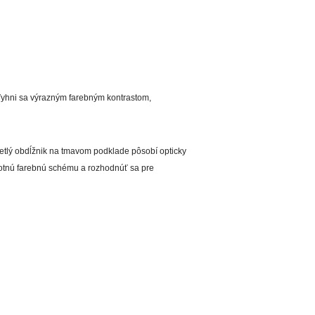
. Vyhni sa výrazným farebným kontrastom,
svetlý obdĺžnik na tmavom podklade pôsobí opticky
ednotnú farebnú schému a rozhodnúť sa pre