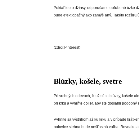
Pokiaľ ide o
džínsy
, odporúčame obľúbené úzke d
bude efekt opačný ako zamýšľaný. Takéto rozširuj
(zdroj:Pinterest)
Blúzky, košele,
svetre
Pri vrchných odevoch, či už sú to blúzky, košele aleb
pri krku a vyhrňte golier, aby ste dosiahli podobný e
Vyhnite sa výstrihom až ku krku a v prípade krátke
polovice stehna bude nešťastná voľba. Rovnako ako 