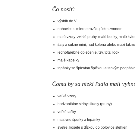
Čo nosiť:
výstrih do V
nohavice s mierne rozširujúcim zvonom
malé vzory: zvislé pruhy, malé bodky, malé kvie
šaty a sukne mini, nad kolená alebo maxi takm
jednofarebné oblečenie, tzv. total look
malé kabelky
topánky so špicatou špičkou a tenkým podpätk
Čomu by sa nízki ľudia mali vyhn
veľké vzory
horizontálne strihy siluety (pruhy)
veľké tašky
masívne šperky a topánky
svetre, košele s dĺžkou do polovice stehien