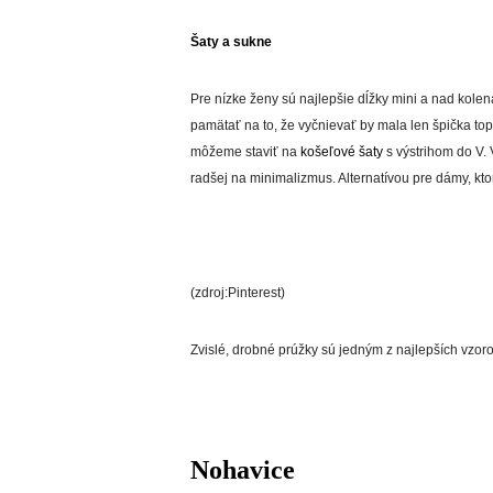
Šaty a sukne
Pre nízke ženy sú najlepšie dĺžky mini a nad kole
pamätať na to, že vyčnievať by mala len špička top
môžeme staviť na
košeľové šaty
s výstrihom do V.
radšej na minimalizmus. Alternatívou pre dámy, kt
(zdroj:Pinterest)
Zvislé, drobné prúžky sú jedným z najlepších vzorov
Nohavice