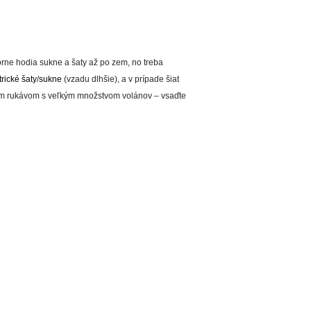
rne hodia sukne a šaty až po zem, no treba
rické šaty
/
sukne
(vzadu dlhšie), a v prípade šiat
ným rukávom s veľkým množstvom volánov – vsaďte