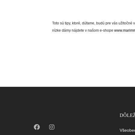
Toto sú tipy, ktoré, dúfame, budú pre vás užitočn
nízke dámy nájdete v našom e-shope
www.marimm
DÔLEŽ
Všeobe