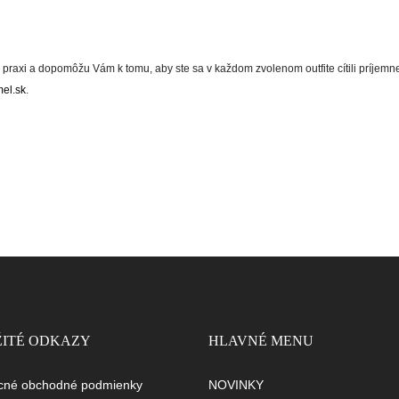
é v praxi a dopomôžu Vám k tomu, aby ste sa v každom zvolenom outfite cítili príj
el.sk
.
ITÉ ODKAZY
HLAVNÉ MENU
cné obchodné podmienky
NOVINKY