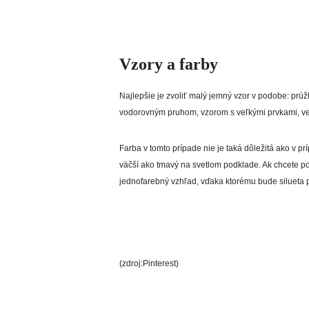
Vzory a farby
Najlepšie je zvoliť malý jemný vzor v podobe: prúž
vodorovným pruhom, vzorom s veľkými prvkami, v
Farba v tomto prípade nie je taká dôležitá ako v p
väčší ako tmavý na svetlom podklade. Ak chcete pou
jednofarebný vzhľad, vďaka ktorému bude silueta p
(zdroj:Pinterest)