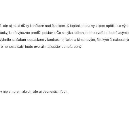
ná, ale aj maxi dĺžky končiace nad členkom. K topánkam na vysokom opätku sa výbo
ánky, ktorá výrazne predĺži postavu. Čo sa týka strihov, dobrou voľbou budú
asymet
 Vyhnite sa
šatám s opaskom
v kontrastnej farbe a kimonovým, širokým či nabera
oré nenosia šaty, bude
overal
, najlepšie jednofarebný.
 nielen pre nízkych, ale aj pevnejších ľudí.