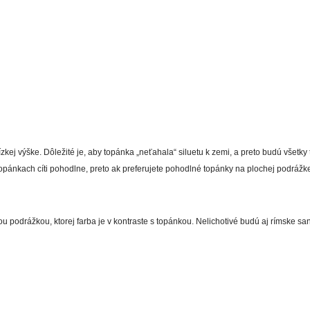
ízkej výške. Dôležité je, aby topánka „neťahala“ siluetu k zemi, a preto budú vše
opánkach cíti pohodlne, preto ak preferujete pohodlné topánky na plochej podrá
podrážkou, ktorej farba je v kontraste s topánkou. Nelichotivé budú aj rímske sa