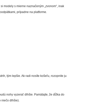
e si modely s mierne naznačeným „zvonom“, inak
podpätkami, prípadne na platforme.
trih, tým lepšie. Ak radi nosíte košeľu, rozopnite ju
 budú nohy vyzerať dlhšie. Pamätajte, že dĺžka do
 niečo dlhšie).