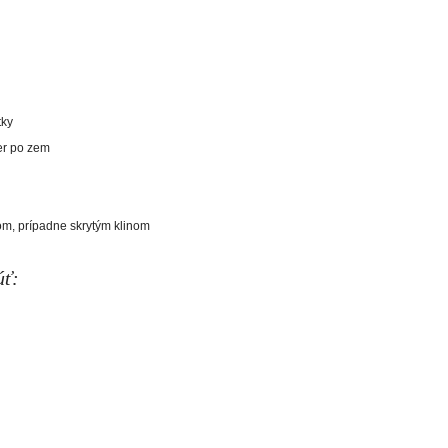
tky
er po zem
om, prípadne skrytým klinom
úť: