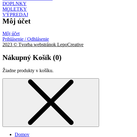
DOPLNKY
MOLETKY
VÝPREDAJ
Môj účet
Môj účet
Prihlásenie / Odhlásenie
2023 © Tvorba webstránok LepoCreative
Nákupný Košík (
0
)
Žiadne produkty v košíku.
Domov