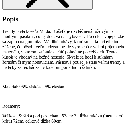
Popis
Trendy biela košeľa Milda. Košeľa je ozvláštnená ružovými a
modrými pásikmi, čo jej dodáva na štýlovosti. Po celej svojej dĺžke
sa zapína na gombíky. Má dlhé rukávy, ktoré sú na konci efektne
zúžené, čo pôsobí veľmi elegantne. Je vyrobená z veľmi príjemného
materiálu, v ktorom sa budete cítiť pohodlne po celý deň. Tento
kúsok je vhodný na bežné nosenie. Skvele sa hodí k sukniam,
šortkám či iným nohaviciam. Pásikavá potlač je stále veľmi trendy a
mala by sa nachádzať v každom poriadnom šatníku.
Materiál: 95% viskóza, 5% elastan
Rozmery:
Veľkosť S: šírka pod pazuchami 52cmx2, dĺžka rukávu (meraná od
krku) 72cm, celková dĺžka 60cm