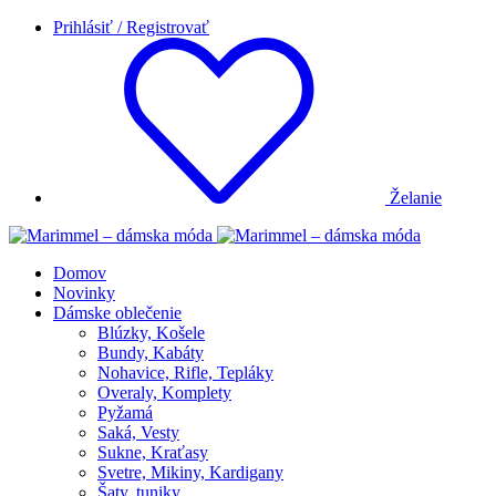
Prihlásiť / Registrovať
Želanie
Domov
Novinky
Dámske oblečenie
Blúzky, Košele
Bundy, Kabáty
Nohavice, Rifle, Tepláky
Overaly, Komplety
Pyžamá
Saká, Vesty
Sukne, Kraťasy
Svetre, Mikiny, Kardigany
Šaty, tuniky