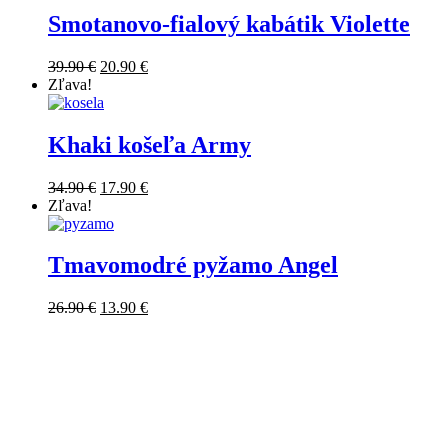
Smotanovo-fialový kabátik Violette
Original
Current
39.90
€
20.90
€
price
price
Zľava!
was:
is:
39.90 €.
20.90 €.
Khaki košeľa Army
Original
Current
34.90
€
17.90
€
price
price
Zľava!
was:
is:
34.90 €.
17.90 €.
Tmavomodré pyžamo Angel
Original
Current
26.90
€
13.90
€
price
price
was:
is:
26.90 €.
13.90 €.