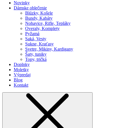
Novinky
Dámske oblečenie
Blúzky, Košele
Bundy, Kabáty
Nohavice, Rifle, Tepláky
Overaly, Komplety
Pyžamá
Saká, Vesty
Sukne, Kraťasy
Svetre, Mikiny, Kardigany
Šaty, tuniky
Topy, tričká
Doplnky
Moletky
Výpredaj
Blog
Kontakt