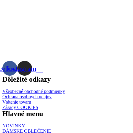
cebook
Instagram
Dôležité odkazy
Všeobecné obchodné podmienky
Ochrana osobných údajov
Vrátenie tovaru
Zásady COOKIES
Hlavné menu
NOVINKY
DÁMSKE OBLEČENIE