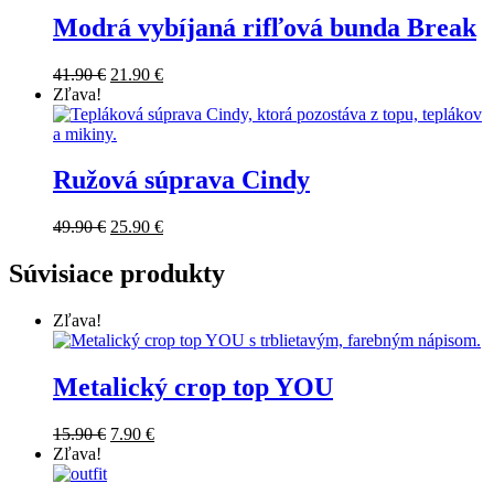
Modrá vybíjaná rifľová bunda Break
Original
Current
41.90
€
21.90
€
price
price
Zľava!
was:
is:
41.90 €.
21.90 €.
Ružová súprava Cindy
Original
Current
49.90
€
25.90
€
price
price
was:
is:
Súvisiace produkty
49.90 €.
25.90 €.
Zľava!
Metalický crop top YOU
Original
Current
15.90
€
7.90
€
price
price
Zľava!
was:
is:
15.90 €.
7.90 €.