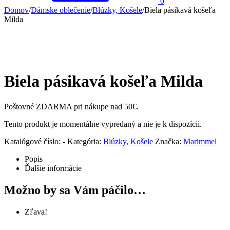
0
Domov
/
Dámske oblečenie
/
Blúzky, Košele
/
Biela pásikavá košeľa
Milda
Biela pásikavá košeľa Milda
Poštovné ZDARMA pri nákupe nad 50€.
Tento produkt je momentálne vypredaný a nie je k dispozícii.
Katalógové číslo:
-
Kategória:
Blúzky, Košele
Značka:
Marimmel
Popis
Ďalšie informácie
Možno by sa Vám páčilo…
Zľava!