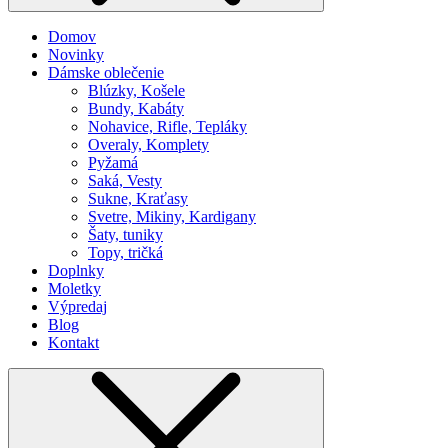
Domov
Novinky
Dámske oblečenie
Blúzky, Košele
Bundy, Kabáty
Nohavice, Rifle, Tepláky
Overaly, Komplety
Pyžamá
Saká, Vesty
Sukne, Kraťasy
Svetre, Mikiny, Kardigany
Šaty, tuniky
Topy, tričká
Doplnky
Moletky
Výpredaj
Blog
Kontakt