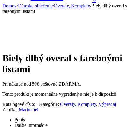
0
Domov
/
Dámske oblečenie
/
Overaly, Komplety
/
Biely dlhý overal s
farebnými listami
Biely dlhý overal s farebnými
listami
Pri nákupe nad 50€ poštovné ZDARMA.
Tento produkt je momentálne vypredaný a nie je k dispozícii.
Katalógové číslo:
-
Kategórie:
Overaly, Komplety
,
Výpredaj
Značka:
Marimmel
Popis
Ďalšie informácie