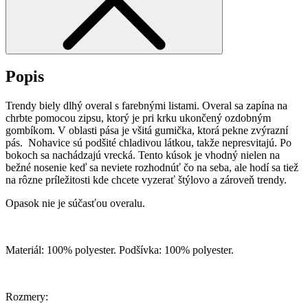
Popis
Trendy biely dlhý overal s farebnými listami. Overal sa zapína na
chrbte pomocou zipsu, ktorý je pri krku ukončený ozdobným
gombíkom. V oblasti pása je všitá gumička, ktorá pekne zvýrazní
pás. Nohavice sú podšité chladivou látkou, takže nepresvitajú. Po
bokoch sa nachádzajú vrecká. Tento kúsok je vhodný nielen na
bežné nosenie keď sa neviete rozhodnúť čo na seba, ale hodí sa tiež
na rôzne príležitosti kde chcete vyzerať štýlovo a zároveň trendy.
Opasok nie je súčasťou overalu.
Materiál:
100% polyester. Podšívka: 100% polyester.
Rozmery: