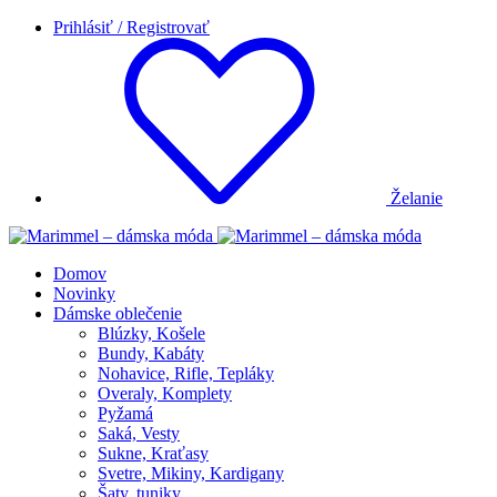
Prihlásiť / Registrovať
Želanie
Domov
Novinky
Dámske oblečenie
Blúzky, Košele
Bundy, Kabáty
Nohavice, Rifle, Tepláky
Overaly, Komplety
Pyžamá
Saká, Vesty
Sukne, Kraťasy
Svetre, Mikiny, Kardigany
Šaty, tuniky