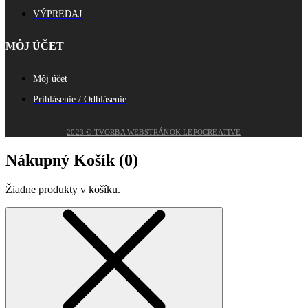
VÝPREDAJ
MÔJ ÚČET
Môj účet
Prihlásenie / Odhlásenie
2023 © TVORBA WEBSTRÁNOK LEPOCREATIVE
Nákupný Košík (
0
)
Žiadne produkty v košíku.