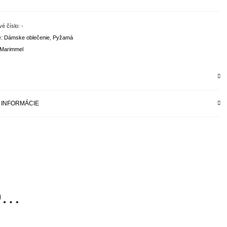
vé číslo:
-
e:
Dámske oblečenie
,
Pyžamá
Marimmel
 INFORMÁCIE
O…