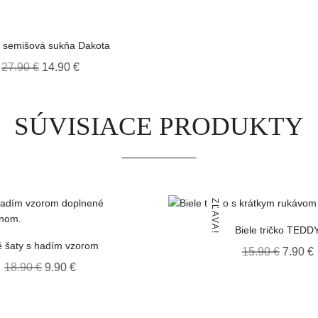
 semišová sukňa Dakota
27.90
€
Original price was: 27.90 €.
14.90
€
Current price is: 14.90 €.
SÚVISIACE PRODUKTY
ZĽAVA!
Biele tričko TEDD
é šaty s hadím vzorom
15.90
€
Origina
7.90
€
18.90
€
Original price was: 18.90 €.
9.90
€
Current price is: 9.90 €.