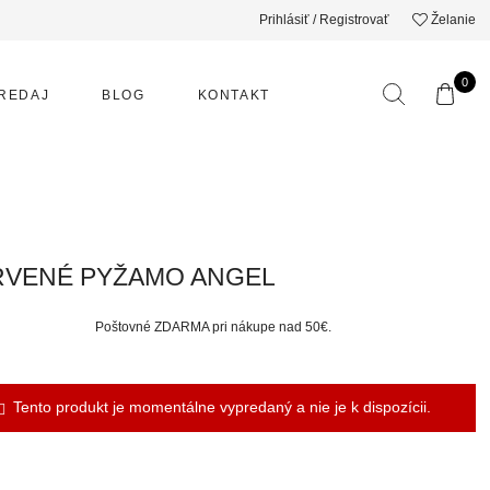
Prihlásiť / Registrovať
Želanie
0
REDAJ
BLOG
KONTAKT
RVENÉ PYŽAMO ANGEL
Poštovné ZDARMA pri nákupe nad 50€.
Tento produkt je momentálne vypredaný a nie je k dispozícii.