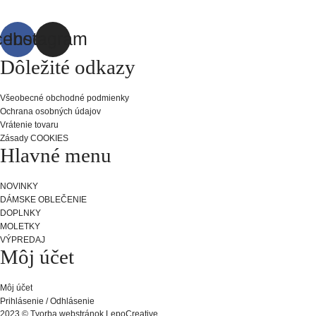
cebook
Instagram
Dôležité odkazy
Všeobecné obchodné podmienky
Ochrana osobných údajov
Vrátenie tovaru
Zásady COOKIES
Hlavné menu
NOVINKY
DÁMSKE OBLEČENIE
DOPLNKY
MOLETKY
VÝPREDAJ
Môj účet
Môj účet
Prihlásenie / Odhlásenie
2023 © Tvorba webstránok LepoCreative