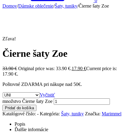
0
Domov
/
Dámske oblečenie
/
Šaty, tuniky
/
Čierne šaty Zoe
Zľava!
Čierne šaty Zoe
33.90
€
Original price was: 33.90 €.
17.90
€
Current price is:
17.90 €.
Poštovné ZDARMA pri nákupe nad 50€.
Vyčistiť
množstvo Čierne šaty Zoe
Pridať do košíka
Katalógové číslo:
-
Kategória:
Šaty, tuniky
Značka:
Marimmel
Popis
Ďalšie informácie