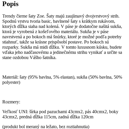
Popis
Trendy čierne šaty Zoe. Šaty majú zaujímavý dvojvrstvový strih.
Spodnú vrstvu tvoria basic, bavlnené šaty s krátkym rukávom,
ktorých dĺžka siaha nad kolená. V páse je dodatočne našitá sukňa,
ktorá je vyrobená z košeľového materiálu. Sukňa je v páse
navrstvená a po bokoch má šnúrky, ktoré je možné podľa potreby
stiahnuť, takže sa krásne prispôsobí postave. Po bokoch sú
rozparky. Sukňa má midi dĺžku. V tomto luxusnom kúsku, budete
vďaka jeho nadčasovému a jedinečnému strihu vynikať a určite sa
stane ozdobou Vášho šatníka.
Materiál: šaty (95% bavlna, 5% elastan), sukňa (50% bavlna, 50%
polyester)
Rozmery:
Veľkosť UNI: šírka pod pazuchami 43cmx2, pás 40cmx2, boky
43cmx2, predná dĺžka 115cm, zadná dĺžka 120cm
(produkt bol meraný na ležato, bez roztiahnutia)