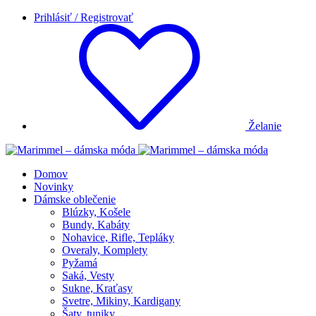
Prihlásiť / Registrovať
Želanie
Domov
Novinky
Dámske oblečenie
Blúzky, Košele
Bundy, Kabáty
Nohavice, Rifle, Tepláky
Overaly, Komplety
Pyžamá
Saká, Vesty
Sukne, Kraťasy
Svetre, Mikiny, Kardigany
Šaty, tuniky