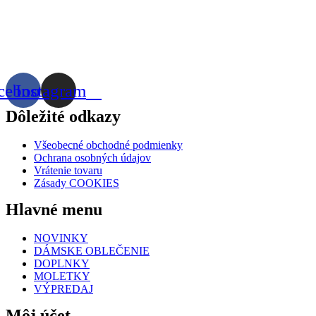
cebook
Instagram
Dôležité odkazy
Všeobecné obchodné podmienky
Ochrana osobných údajov
Vrátenie tovaru
Zásady COOKIES
Hlavné menu
NOVINKY
DÁMSKE OBLEČENIE
DOPLNKY
MOLETKY
VÝPREDAJ
Môj účet