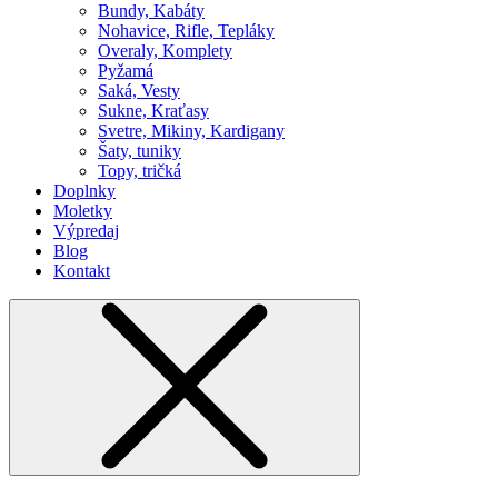
Bundy, Kabáty
Nohavice, Rifle, Tepláky
Overaly, Komplety
Pyžamá
Saká, Vesty
Sukne, Kraťasy
Svetre, Mikiny, Kardigany
Šaty, tuniky
Topy, tričká
Doplnky
Moletky
Výpredaj
Blog
Kontakt