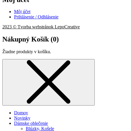
Môj účet
Prihlásenie / Odhlásenie
2023 © Tvorba webstránok LepoCreative
Nákupný Košík (
0
)
Žiadne produkty v košíku.
Domov
Novinky
Dámske oblečenie
Blúzky, Košele