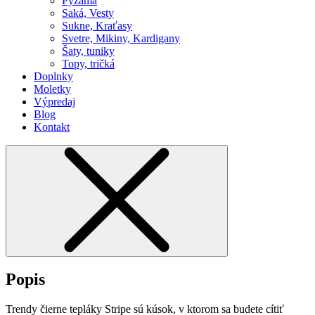
Pyžamá
Saká, Vesty
Sukne, Kraťasy
Svetre, Mikiny, Kardigany
Šaty, tuniky
Topy, tričká
Doplnky
Moletky
Výpredaj
Blog
Kontakt
Popis
Trendy čierne tepláky Stripe sú kúsok, v ktorom sa budete cítiť