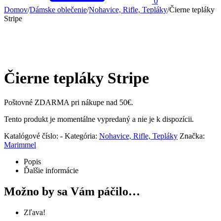
0
Domov
/
Dámske oblečenie
/
Nohavice, Rifle, Tepláky
/
Čierne tepláky
Stripe
Čierne tepláky Stripe
Poštovné ZDARMA pri nákupe nad 50€.
Tento produkt je momentálne vypredaný a nie je k dispozícii.
Katalógové číslo:
-
Kategória:
Nohavice, Rifle, Tepláky
Značka:
Marimmel
Popis
Ďalšie informácie
Možno by sa Vám páčilo…
Zľava!