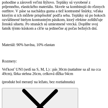
pohodlne a zároveň veľmi štýlovo. Tepláky sú vyrobené z
príjemného, elastického materiálu. Skvele sa kombinujú do rôznych
outfitov. V páse sa nachádza guma a tiež kontrastné šnúrky, vďaka
ktorým si ich môžete prispôsobiť podľa seba. Tepláky sú po bokoch
ozvláštnené bielym kontrastným pásikom, ktorý efektne zoštíhľuje
ženskú siluetu. Po stranách sú umiestnené vrecká. Doplňte svoj
šatník týmto kúskom a cíťte sa jedinečne aj počas bežných dní.
Materiál: 90% bavlna, 10% elastan
Rozmery:
Veľkosť UNI (sedí na S, M, L) : pás 30cm (natiahne sa až na cca
49cm), šírka stehna 26cm, celková dĺžka 94cm
(produkt bol meraný na ležato, bez roztiahnutia)