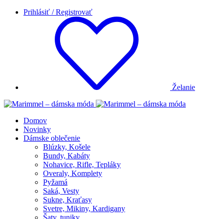
Prihlásiť / Registrovať
Želanie
Domov
Novinky
Dámske oblečenie
Blúzky, Košele
Bundy, Kabáty
Nohavice, Rifle, Tepláky
Overaly, Komplety
Pyžamá
Saká, Vesty
Sukne, Kraťasy
Svetre, Mikiny, Kardigany
Šaty, tuniky