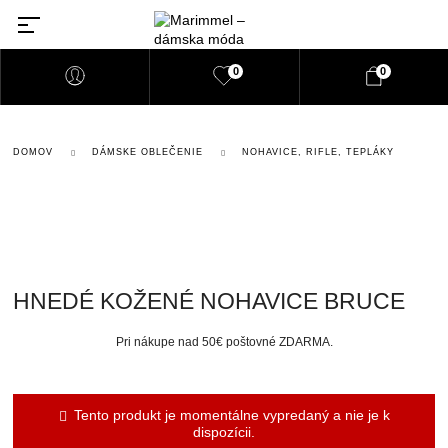
0
0
DOMOV
DÁMSKE OBLEČENIE
NOHAVICE, RIFLE, TEPLÁKY
HNEDÉ KOŽENÉ NOHAVICE BRUCE
Pri nákupe nad 50€ poštovné ZDARMA.
Tento produkt je momentálne vypredaný a nie je k
dispozícii.