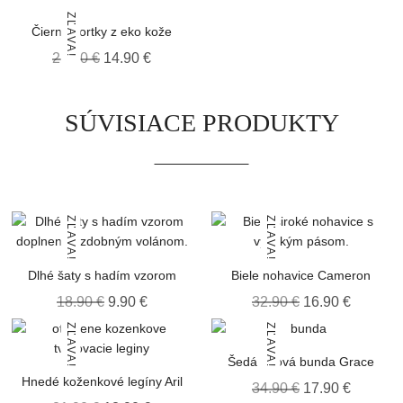
ZĽAVA!
Čierne šortky z eko kože
24.90
€
14.90
€
SÚVISIACE PRODUKTY
ZĽAVA!
ZĽAVA!
Dlhé šaty s hadím vzorom
Biele nohavice Cameron
18.90
€
9.90
€
32.90
€
16.90
€
ZĽAVA!
ZĽAVA!
Šedá rifľová bunda Grace
Hnedé koženkové legíny Aril
34.90
€
17.90
€