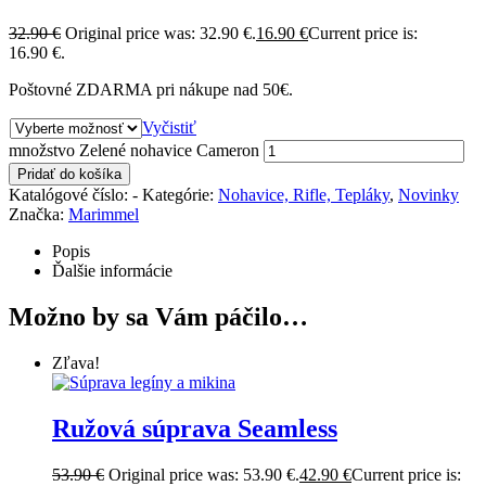
32.90
€
Original price was: 32.90 €.
16.90
€
Current price is:
16.90 €.
Poštovné ZDARMA pri nákupe nad 50€.
Vyčistiť
množstvo Zelené nohavice Cameron
Pridať do košíka
Katalógové číslo:
-
Kategórie:
Nohavice, Rifle, Tepláky
,
Novinky
Značka:
Marimmel
Popis
Ďalšie informácie
Možno by sa Vám páčilo…
Zľava!
Ružová súprava Seamless
53.90
€
Original price was: 53.90 €.
42.90
€
Current price is: