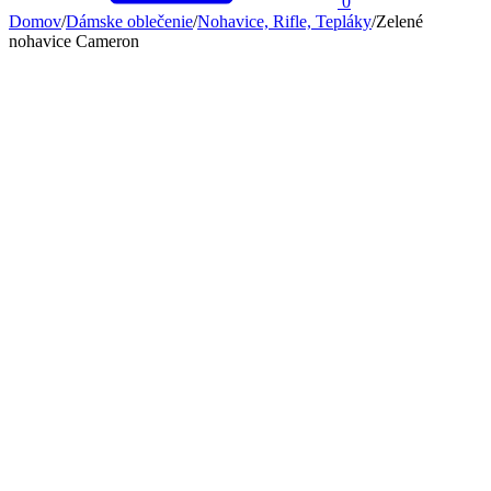
0
Domov
/
Dámske oblečenie
/
Nohavice, Rifle, Tepláky
/
Zelené
nohavice Cameron