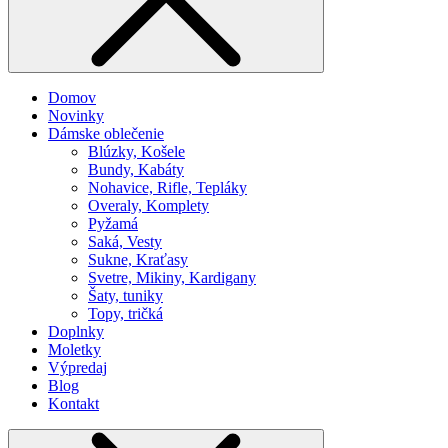
Domov
Novinky
Dámske oblečenie
Blúzky, Košele
Bundy, Kabáty
Nohavice, Rifle, Tepláky
Overaly, Komplety
Pyžamá
Saká, Vesty
Sukne, Kraťasy
Svetre, Mikiny, Kardigany
Šaty, tuniky
Topy, tričká
Doplnky
Moletky
Výpredaj
Blog
Kontakt