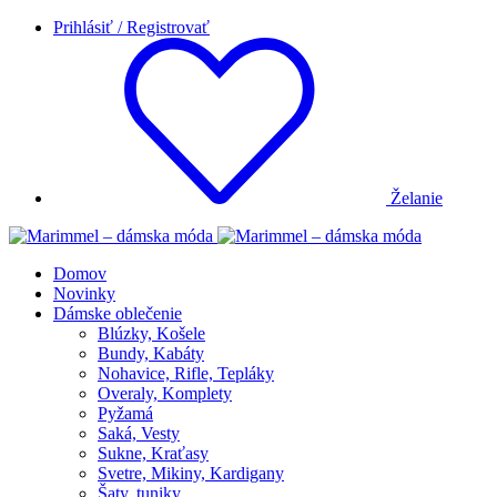
Prihlásiť / Registrovať
Želanie
Domov
Novinky
Dámske oblečenie
Blúzky, Košele
Bundy, Kabáty
Nohavice, Rifle, Tepláky
Overaly, Komplety
Pyžamá
Saká, Vesty
Sukne, Kraťasy
Svetre, Mikiny, Kardigany
Šaty, tuniky