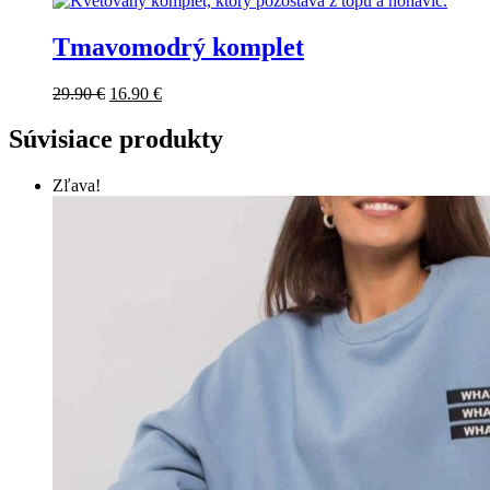
Tmavomodrý komplet
29.90
€
16.90
€
Súvisiace produkty
Zľava!