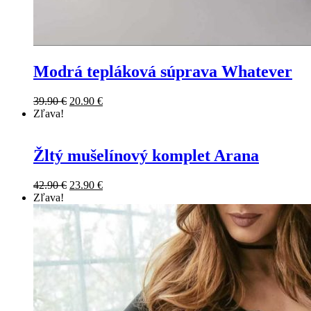
Modrá tepláková súprava Whatever
39.90
€
20.90
€
Zľava!
Žltý mušelínový komplet Arana
42.90
€
23.90
€
Zľava!