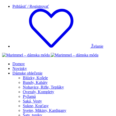
Prihlásiť / Registrovať
Želanie
Domov
Novinky
Dámske oblečenie
Blúzky, Košele
Bundy, Kabáty
Nohavice, Rifle, Tepláky
Overaly, Komplety
Pyžamá
Saká, Vesty
Sukne, Kraťasy
Svetre, Mikiny, Kardigany
Šaty, tuniky