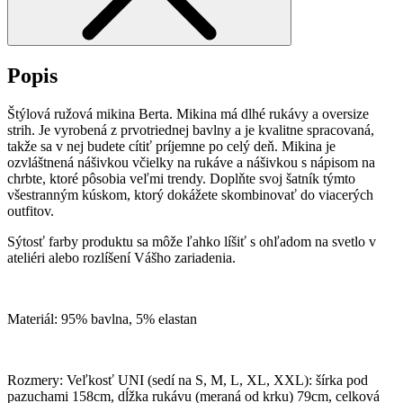
Popis
Štýlová ružová mikina Berta. Mikina má dlhé rukávy a oversize
strih. Je vyrobená z prvotriednej bavlny a je kvalitne spracovaná,
takže sa v nej budete cítiť príjemne po celý deň. Mikina je
ozvláštnená nášivkou včielky na rukáve a nášivkou s nápisom na
chrbte, ktoré pôsobia veľmi trendy. Doplňte svoj šatník týmto
všestranným kúskom, ktorý dokážete skombinovať do viacerých
outfitov.
Sýtosť farby produktu sa môže ľahko líšiť s ohľadom na svetlo v
ateliéri alebo rozlíšení Vášho zariadenia.
Materiál: 95% bavlna, 5% elastan
Rozmery: Veľkosť UNI (sedí na S, M, L, XL, XXL): šírka pod
pazuchami 158cm, dĺžka rukávu (meraná od krku) 79cm, celková