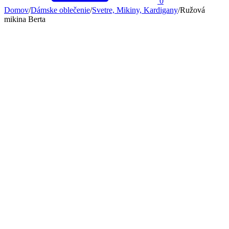
0
Domov
/
Dámske oblečenie
/
Svetre, Mikiny, Kardigany
/
Ružová
mikina Berta