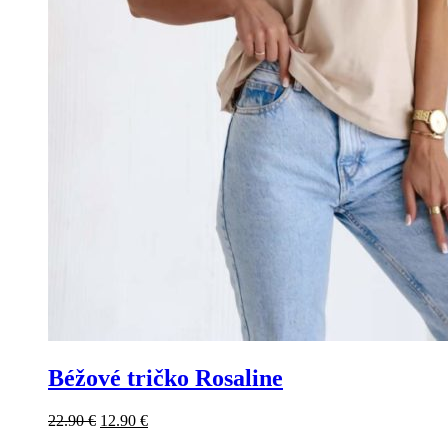
Béžové tričko Rosaline
Original
Current
22.90
€
12.90
€
price
price