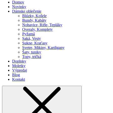
Domov
Novinky
Dámske oblečenie
Blúzky, Košele
Bundy, Kabáty
Nohavice, Rifle, Tepláky
Overaly, Komplety
Pyžamá
Saká, Vesty
Sukne, Kraťasy
Svetre, Mikiny, Kardigany
Šaty, tuniky
Topy, tričká
Doplnky
Moletky
Výpredaj
Blog
Kontakt