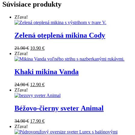
was:
is:
Súvisiace produkty
22.90 €.
12.90 €.
Zľava!
Zelená oteplená mikina Cody
Original
Current
21.90
€
10.90
€
price
price
Zľava!
was:
is:
21.90 €.
10.90 €.
Khaki mikina Vanda
Original
Current
24.90
€
12.90
€
price
price
Zľava!
was:
is:
24.90 €.
12.90 €.
Béžovo-čierny sveter Animal
Original
Current
34.90
€
17.90
€
price
price
Zľava!
was:
is: