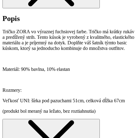
Popis
Tričko ZORA vo výraznej fuchsiovej farbe. Tričko má krátky rukáv
a predĺžený strih. Tento kúsok je vyrobený z kvalitného, elastického
materiálu a je príjemný na dotyk. Doplňte váš šatník týmto basic
kúskom, ktorý sa jednoducho kombinuje do množstva outfitov.
Materiál: 90% bavlna, 10% elastan
Rozmery:
Veľkosť UNI: šírka pod pazuchami 51cm, celková dĺžka 67cm
(produkt bol meraný na ležato, bez roztiahnutia)