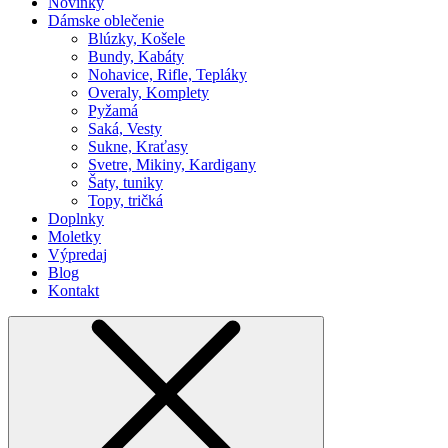
Novinky
Dámske oblečenie
Blúzky, Košele
Bundy, Kabáty
Nohavice, Rifle, Tepláky
Overaly, Komplety
Pyžamá
Saká, Vesty
Sukne, Kraťasy
Svetre, Mikiny, Kardigany
Šaty, tuniky
Topy, tričká
Doplnky
Moletky
Výpredaj
Blog
Kontakt