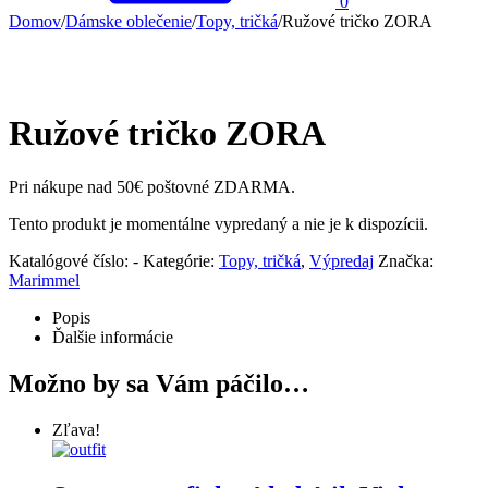
0
Domov
/
Dámske oblečenie
/
Topy, tričká
/
Ružové tričko ZORA
Ružové tričko ZORA
Pri nákupe nad 50€ poštovné ZDARMA.
Tento produkt je momentálne vypredaný a nie je k dispozícii.
Katalógové číslo:
-
Kategórie:
Topy, tričká
,
Výpredaj
Značka:
Marimmel
Popis
Ďalšie informácie
Možno by sa Vám páčilo…
Zľava!