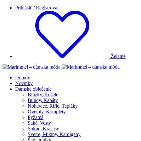
Prihlásiť / Registrovať
Želanie
Domov
Novinky
Dámske oblečenie
Blúzky, Košele
Bundy, Kabáty
Nohavice, Rifle, Tepláky
Overaly, Komplety
Pyžamá
Saká, Vesty
Sukne, Kraťasy
Svetre, Mikiny, Kardigany
Šaty, tuniky