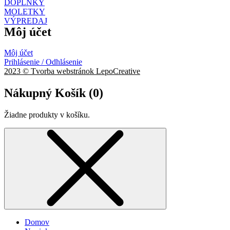
DOPLNKY
MOLETKY
VÝPREDAJ
Môj účet
Môj účet
Prihlásenie / Odhlásenie
2023 © Tvorba webstránok LepoCreative
Nákupný Košík (
0
)
Žiadne produkty v košíku.
Domov