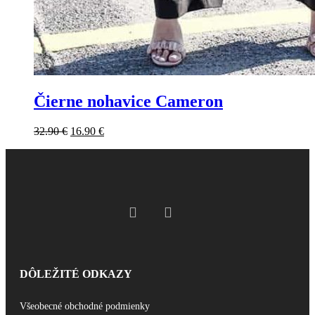
Čierne nohavice Cameron
32.90
€
16.90
€
DÔLEŽITÉ ODKAZY
Všeobecné obchodné podmienky