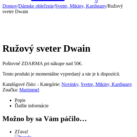
0
Domov
/
Dámske oblečenie
/
Svetre, Mikiny, Kardigany
/
Ružový
sveter Dwain
Ružový sveter Dwain
Poštovné ZDARMA pri nákupe nad 50€.
Tento produkt je momentálne vypredaný a nie je k dispozícii.
Katalógové číslo:
-
Kategórie:
Novinky
,
Svetre, Mikiny, Kardigany
Značka:
Marimmel
Popis
Ďalšie informácie
Možno by sa Vám páčilo…
Zľava!