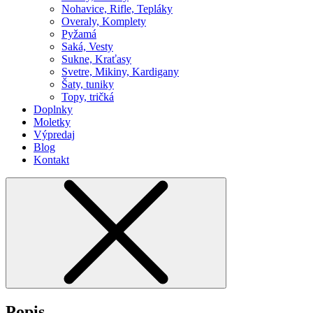
Nohavice, Rifle, Tepláky
Overaly, Komplety
Pyžamá
Saká, Vesty
Sukne, Kraťasy
Svetre, Mikiny, Kardigany
Šaty, tuniky
Topy, tričká
Doplnky
Moletky
Výpredaj
Blog
Kontakt
Popis