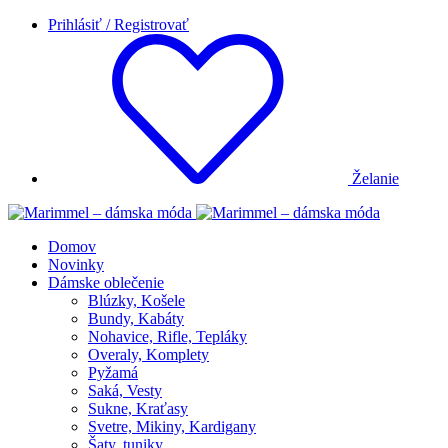
Prihlásiť / Registrovať
Želanie
Domov
Novinky
Dámske oblečenie
Blúzky, Košele
Bundy, Kabáty
Nohavice, Rifle, Tepláky
Overaly, Komplety
Pyžamá
Saká, Vesty
Sukne, Kraťasy
Svetre, Mikiny, Kardigany
Šaty, tuniky