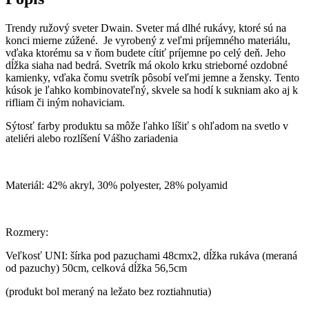
Trendy ružový sveter Dwain. Sveter má dlhé rukávy, ktoré sú na
konci mierne zúžené. Je vyrobený z veľmi príjemného materiálu,
vďaka ktorému sa v ňom budete cítiť príjemne po celý deň. Jeho
dĺžka siaha nad bedrá. Svetrík má okolo krku strieborné ozdobné
kamienky, vďaka čomu svetrík pôsobí veľmi jemne a žensky. Tento
kúsok je ľahko kombinovateľný, skvele sa hodí k sukniam ako aj k
rifliam či iným nohaviciam.
Sýtosť farby produktu sa môže ľahko líšiť s ohľadom na svetlo v
ateliéri alebo rozlíšení Vášho zariadenia
Materiál: 42% akryl, 30% polyester, 28% polyamid
Rozmery:
Veľkosť UNI: šírka pod pazuchami 48cmx2, dĺžka rukáva (meraná
od pazuchy) 50cm, celková dĺžka 56,5cm
(produkt bol meraný na ležato bez roztiahnutia)