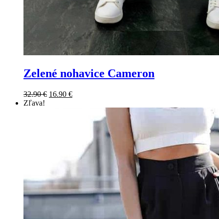
Zelené nohavice Cameron
32.90
€
16.90
€
Zľava!