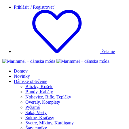
Prihlásiť / Registrovať
Želanie
Domov
Novinky
Dámske oblečenie
Blúzky, Košele
Bundy, Kabáty
Nohavice, Rifle, Tepláky
Overaly, Komplety
Pyžamá
Saká, Vesty
Sukne, Kraťasy
Svetre, Mikiny, Kardigany
Šaty, tuniky