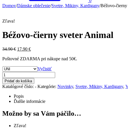
0
Domov
/
Dámske oblečenie
/
Svetre, Mikiny, Kardigany
/
Béžovo-čierny 
Zľava!
Béžovo-čierny sveter Animal
34.90
€
17.90
€
Poštovné ZDARMA pri nákupe nad 50€.
Vyčistiť
Pridať do košíka
Katalógové číslo:
-
Kategórie:
Novinky
,
Svetre, Mikiny, Kardigany
,
V
Popis
Ďalšie informácie
Možno by sa Vám páčilo…
Zľava!