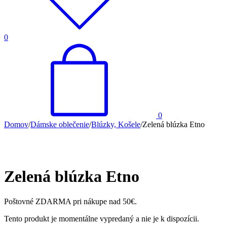
0
0
Domov
/
Dámske oblečenie
/
Blúzky, Košele
/
Zelená blúzka Etno
Zelená blúzka Etno
Poštovné ZDARMA pri nákupe nad 50€.
Tento produkt je momentálne vypredaný a nie je k dispozícii.