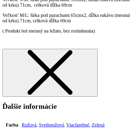
od krku) 71cm, celková dĺžka 69cm
Veľkosť M/L: šírka pod pazuchami 65cmx2, dĺžka rukávu (meraná
od krku) 71cm, celková dĺžka 69cm
( Produkt bol meraný na ležato, bez roztiahnutia)
Ďalšie informácie
Farba
Ružová
,
Svetloružová
,
Viacfarebné
,
Zelená