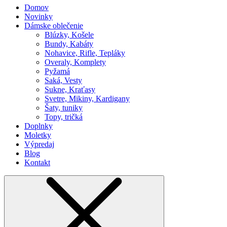
Domov
Novinky
Dámske oblečenie
Blúzky, Košele
Bundy, Kabáty
Nohavice, Rifle, Tepláky
Overaly, Komplety
Pyžamá
Saká, Vesty
Sukne, Kraťasy
Svetre, Mikiny, Kardigany
Šaty, tuniky
Topy, tričká
Doplnky
Moletky
Výpredaj
Blog
Kontakt