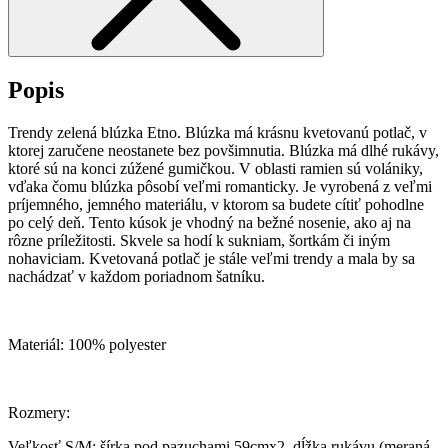
Popis
Trendy zelená blúzka Etno. Blúzka má krásnu kvetovanú potlač, v
ktorej zaručene neostanete bez povšimnutia. Blúzka má dlhé rukávy,
ktoré sú na konci zúžené gumičkou. V oblasti ramien sú volániky,
vďaka čomu blúzka pôsobí veľmi romanticky. Je vyrobená z veľmi
príjemného, jemného materiálu, v ktorom sa budete cítiť pohodlne
po celý deň. Tento kúsok je vhodný na bežné nosenie, ako aj na
rôzne príležitosti. Skvele sa hodí k sukniam, šortkám či iným
nohaviciam. Kvetovaná potlač je stále veľmi trendy a mala by sa
nachádzať v každom poriadnom šatníku.
Materiál: 100% polyester
Rozmery:
Veľkosť S/M: šírka pod pazuchami 59cmx2, dĺžka rukávu (meraná