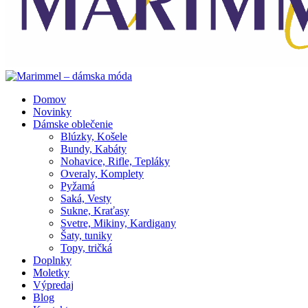
Domov
Novinky
Dámske oblečenie
Blúzky, Košele
Bundy, Kabáty
Nohavice, Rifle, Tepláky
Overaly, Komplety
Pyžamá
Saká, Vesty
Sukne, Kraťasy
Svetre, Mikiny, Kardigany
Šaty, tuniky
Topy, tričká
Doplnky
Moletky
Výpredaj
Blog