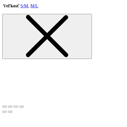
Veľkosť
S/M
,
M/L