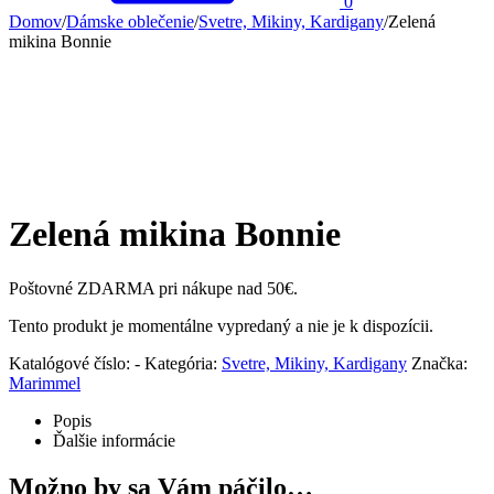
0
Domov
/
Dámske oblečenie
/
Svetre, Mikiny, Kardigany
/
Zelená
mikina Bonnie
Zelená mikina Bonnie
Poštovné ZDARMA pri nákupe nad 50€.
Tento produkt je momentálne vypredaný a nie je k dispozícii.
Katalógové číslo:
-
Kategória:
Svetre, Mikiny, Kardigany
Značka:
Marimmel
Popis
Ďalšie informácie
Možno by sa Vám páčilo…