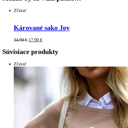
Zľava!
Kárované sako Joy
34.90
€
17.90
€
Súvisiace produkty
Zľava!