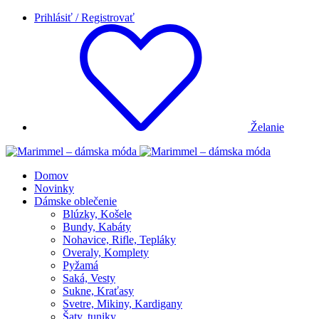
Prihlásiť / Registrovať
Želanie
Domov
Novinky
Dámske oblečenie
Blúzky, Košele
Bundy, Kabáty
Nohavice, Rifle, Tepláky
Overaly, Komplety
Pyžamá
Saká, Vesty
Sukne, Kraťasy
Svetre, Mikiny, Kardigany
Šaty, tuniky