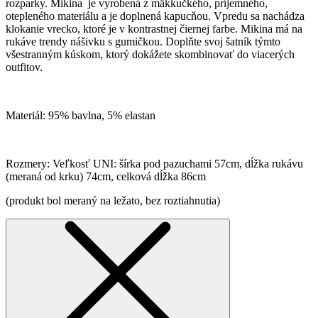
rozparky. Mikina je vyrobená z mäkkučkého, príjemného,
otepleného materiálu a je doplnená kapucňou. Vpredu sa nachádza
klokanie vrecko, ktoré je v kontrastnej čiernej farbe. Mikina má na
rukáve trendy nášivku s gumičkou. Doplňte svoj šatník týmto
všestranným kúskom, ktorý dokážete skombinovať do viacerých
outfitov.
Materiál: 95% bavlna, 5% elastan
Rozmery: Veľkosť UNI: šírka pod pazuchami 57cm, dĺžka rukávu
(meraná od krku) 74cm, celková dĺžka 86cm
(produkt bol meraný na ležato, bez roztiahnutia)