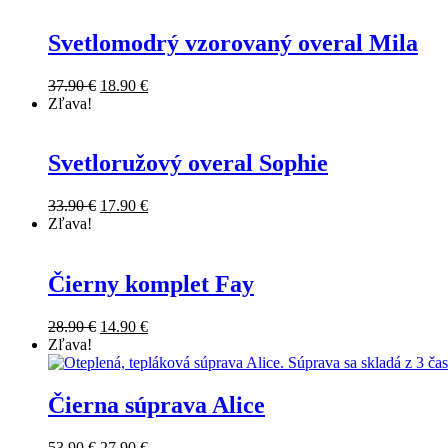
Svetlomodrý vzorovaný overal Mila
Original
Current
37.90
€
18.90
€
price
price
Zľava!
was:
is:
37.90 €.
18.90 €.
Svetloružový overal Sophie
Original
Current
33.90
€
17.90
€
price
price
Zľava!
was:
is:
33.90 €.
17.90 €.
Čierny komplet Fay
Original
Current
28.90
€
14.90
€
price
price
Zľava!
was:
is:
28.90 €.
14.90 €.
Čierna súprava Alice
Original
Current
53.90
€
27.90
€