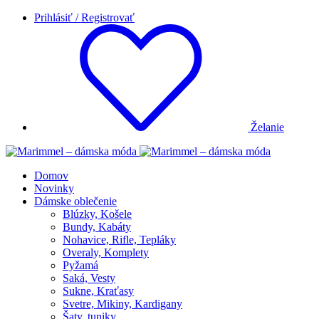
Prihlásiť / Registrovať
Želanie
Domov
Novinky
Dámske oblečenie
Blúzky, Košele
Bundy, Kabáty
Nohavice, Rifle, Tepláky
Overaly, Komplety
Pyžamá
Saká, Vesty
Sukne, Kraťasy
Svetre, Mikiny, Kardigany
Šaty, tuniky