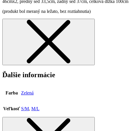
46cmx2, predný sed 33,5cm, zadný sed 37cm, celková dĺžka 100cm
(produkt bol meraný na ležato, bez roztiahnutia)
Ďalšie informácie
Farba
Zelená
Veľkosť
S/M
,
M/L