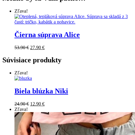
Zľava!
Čierna súprava Alice
53.90
€
27.90
€
Súvisiace produkty
Zľava!
Biela blúzka Niki
24.90
€
12.90
€
Zľava!