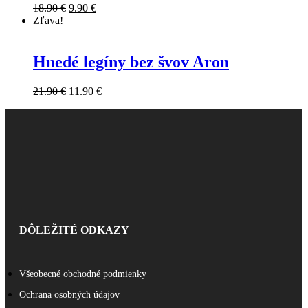
18.90
€
9.90
€
Zľava!
Hnedé legíny bez švov Aron
21.90
€
11.90
€
DÔLEŽITÉ ODKAZY
Všeobecné obchodné podmienky
Ochrana osobných údajov