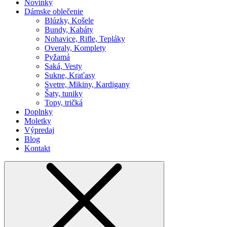
Novinky
Dámske oblečenie
Blúzky, Košele
Bundy, Kabáty
Nohavice, Rifle, Tepláky
Overaly, Komplety
Pyžamá
Saká, Vesty
Sukne, Kraťasy
Svetre, Mikiny, Kardigany
Šaty, tuniky
Topy, tričká
Doplnky
Moletky
Výpredaj
Blog
Kontakt