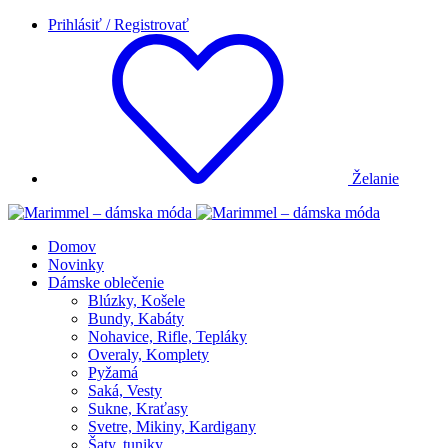
Prihlásiť / Registrovať
Želanie
Domov
Novinky
Dámske oblečenie
Blúzky, Košele
Bundy, Kabáty
Nohavice, Rifle, Tepláky
Overaly, Komplety
Pyžamá
Saká, Vesty
Sukne, Kraťasy
Svetre, Mikiny, Kardigany
Šaty, tuniky