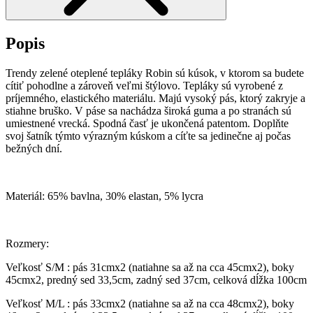
Popis
Trendy zelené oteplené tepláky Robin sú kúsok, v ktorom sa budete
cítiť pohodlne a zároveň veľmi štýlovo. Tepláky sú vyrobené z
príjemného, elastického materiálu. Majú vysoký pás, ktorý zakryje a
stiahne bruško. V páse sa nachádza široká guma a po stranách sú
umiestnené vrecká. Spodná časť je ukončená patentom. Doplňte
svoj šatník týmto výrazným kúskom a cíťte sa jedinečne aj počas
bežných dní.
Materiál: 65% bavlna, 30% elastan, 5% lycra
Rozmery:
Veľkosť S/M : pás 31cmx2 (natiahne sa až na cca 45cmx2), boky
45cmx2, predný sed 33,5cm, zadný sed 37cm, celková dĺžka 100cm
Veľkosť M/L : pás 33cmx2 (natiahne sa až na cca 48cmx2), boky