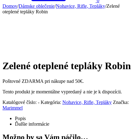
0
Domov
/
Dámske oblečenie
/
Nohavice, Rifle, Tepláky
/
Zelené
oteplené tepláky Robin
Zelené oteplené tepláky Robin
Poštovné ZDARMA pri nákupe nad 50€.
Tento produkt je momentálne vypredaný a nie je k dispozícii.
Katalógové číslo:
-
Kategória:
Nohavice, Rifle, Tepláky
Značka:
Marimmel
Popis
Ďalšie informácie
Možno by sa Vám páčilo…