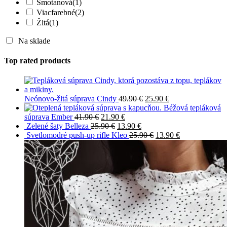
Smotanová
(1)
Viacfarebné
(2)
Žltá
(1)
Na sklade
Top rated products
Neónovo-žltá súprava Cindy
49.90
€
25.90
€
Béžová tepláková
súprava Ember
41.90
€
21.90
€
Zelené šaty Belleza
25.90
€
13.90
€
Svetlomodré push-up rifle Kleo
25.90
€
13.90
€