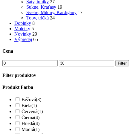
Šaty, tuniky
27
Sukne, Kraťasy
19
Svetre, Mikiny, Kardigany
17
Topy, tričká
24
Doplnky
8
Moletky
5
Novinky
29
Výpredaj
65
Cena
Filter
Filter produktov
Produkt Farba
Béžová
(3)
Biela
(1)
Červená
(1)
Čierna
(4)
Hnedá
(4)
Modrá
(1)