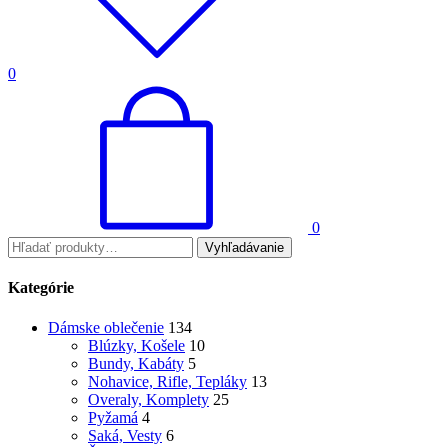
0
0
Vyhľadávanie
Kategórie
Dámske oblečenie
134
Blúzky, Košele
10
Bundy, Kabáty
5
Nohavice, Rifle, Tepláky
13
Overaly, Komplety
25
Pyžamá
4
Saká, Vesty
6