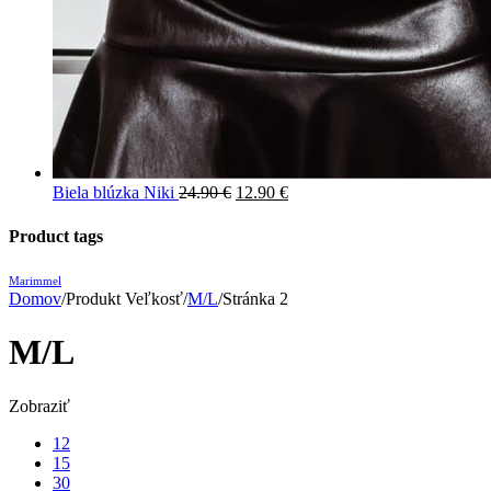
Biela blúzka Niki
24.90
€
12.90
€
Product tags
Marimmel
Domov
/
Produkt Veľkosť
/
M/L
/
Stránka 2
M/L
Zobraziť
12
15
30