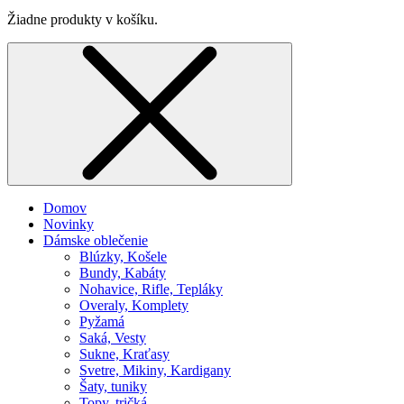
Žiadne produkty v košíku.
Domov
Novinky
Dámske oblečenie
Blúzky, Košele
Bundy, Kabáty
Nohavice, Rifle, Tepláky
Overaly, Komplety
Pyžamá
Saká, Vesty
Sukne, Kraťasy
Svetre, Mikiny, Kardigany
Šaty, tuniky
Topy, tričká