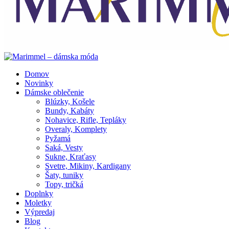
Domov
Novinky
Dámske oblečenie
Blúzky, Košele
Bundy, Kabáty
Nohavice, Rifle, Tepláky
Overaly, Komplety
Pyžamá
Saká, Vesty
Sukne, Kraťasy
Svetre, Mikiny, Kardigany
Šaty, tuniky
Topy, tričká
Doplnky
Moletky
Výpredaj
Blog