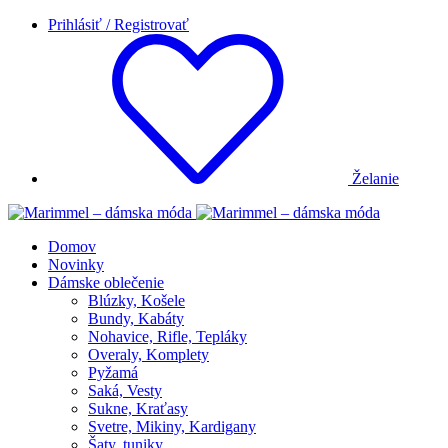
Prihlásiť / Registrovať
Želanie
Domov
Novinky
Dámske oblečenie
Blúzky, Košele
Bundy, Kabáty
Nohavice, Rifle, Tepláky
Overaly, Komplety
Pyžamá
Saká, Vesty
Sukne, Kraťasy
Svetre, Mikiny, Kardigany
Šaty, tuniky