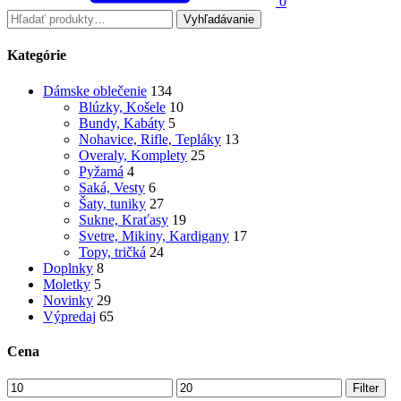
0
Vyhľadávanie
Kategórie
Dámske oblečenie
134
Blúzky, Košele
10
Bundy, Kabáty
5
Nohavice, Rifle, Tepláky
13
Overaly, Komplety
25
Pyžamá
4
Saká, Vesty
6
Šaty, tuniky
27
Sukne, Kraťasy
19
Svetre, Mikiny, Kardigany
17
Topy, tričká
24
Doplnky
8
Moletky
5
Novinky
29
Výpredaj
65
Cena
Filter