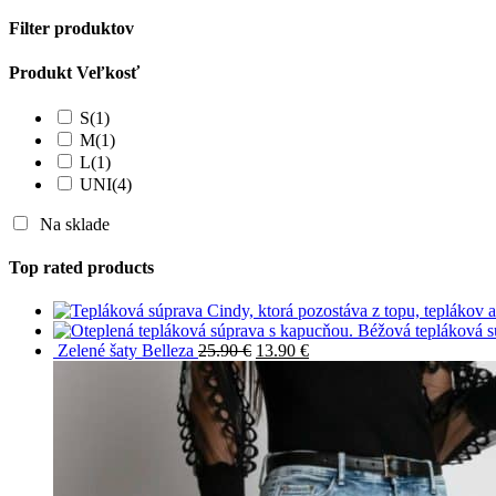
Filter produktov
Produkt Veľkosť
S
(1)
M
(1)
L
(1)
UNI
(4)
Na sklade
Top rated products
Béžová tepláková 
Zelené šaty Belleza
25.90
€
13.90
€