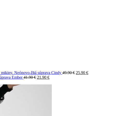
Neónovo-žltá súprava Cindy
49.90
€
25.90
€
súprava Ember
41.90
€
21.90
€