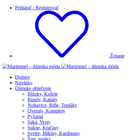
Prihlásiť / Registrovať
Želanie
Domov
Novinky
Dámske oblečenie
Blúzky, Košele
Bundy, Kabáty
Nohavice, Rifle, Tepláky
Overaly, Komplety
Pyžamá
Saká, Vesty
Sukne, Kraťasy
Svetre, Mikiny, Kardigany
Šaty, tuniky