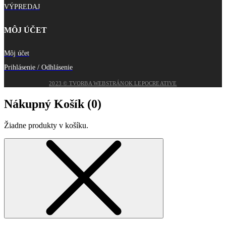
VÝPREDAJ
MÔJ ÚČET
Môj účet
Prihlásenie / Odhlásenie
2023 © TVORBA WEBSTRÁNOK LEPOCREATIVE
Nákupný Košík (
0
)
Žiadne produkty v košíku.