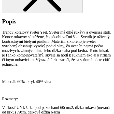
Popis
Trendy koralový sveter Yael. Sveter má dlhé rukávy a oversize strih.
Konce rukávov sú zúžené, čo pôsobí veľmi šik. Svetrík je oživený
kontrastnými bielymi pásikmi. Materiál, z ktorého je sveter
vyrobený obsahuje vysoký podiel vlny, čo oceníte najmä počas
mrazivých, zimných dní. Jeho dĺžka siaha pod bedrá. Tento kúsok
je ľahko kombinovateľný, skvele sa hodí k sukniam ako aj k rifliam
či iným nohaviciam. Výrazná farba zaručí, že sa v ňom budete cítiť
jedinečne.
Materiál: 60% akryl, 40% vlna
Rozmery:
Veľkosť UNI: šírka pod pazuchami 60cmx2, dĺžka rukáva (meraná
od krku) 79cm, celková dĺžka 64cm