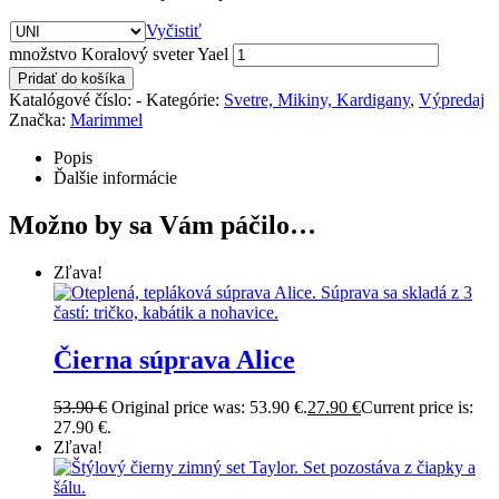
Vyčistiť
množstvo Koralový sveter Yael
Pridať do košíka
Katalógové číslo:
-
Kategórie:
Svetre, Mikiny, Kardigany
,
Výpredaj
Značka:
Marimmel
Popis
Ďalšie informácie
Možno by sa Vám páčilo…
Zľava!
Čierna súprava Alice
53.90
€
Original price was: 53.90 €.
27.90
€
Current price is:
27.90 €.
Zľava!