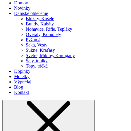
Domov
Novinky
Dámske oblečenie
Blúzky, Košele
Bundy, Kabáty
Nohavice, Rifle, Tepláky
Overaly, Komplety
Pyžamá
Saká, Vesty
Sukne, Kraťasy
Svetre, Mikiny, Kardigany
Šaty, tuniky
Topy, tričká
Doplnky
Moletky
Výpredaj
Blog
Kontakt