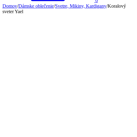
0
Domov
/
Dámske oblečenie
/
Svetre, Mikiny, Kardigany
/
Koralový
sveter Yael