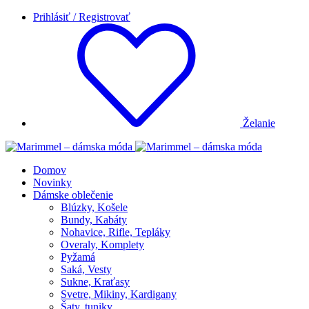
Prihlásiť / Registrovať
Želanie
Domov
Novinky
Dámske oblečenie
Blúzky, Košele
Bundy, Kabáty
Nohavice, Rifle, Tepláky
Overaly, Komplety
Pyžamá
Saká, Vesty
Sukne, Kraťasy
Svetre, Mikiny, Kardigany
Šaty, tuniky