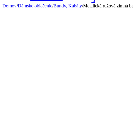
0
Domov
/
Dámske oblečenie
/
Bundy, Kabáty
/
Metalická ružová zimná b