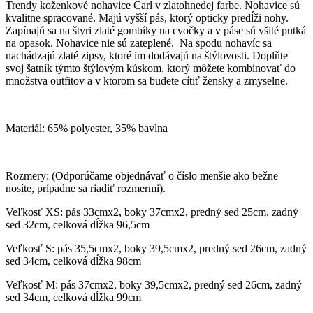
Trendy koženkové nohavice Carl v zlatohnedej farbe. Nohavice sú
kvalitne spracované. Majú vyšší pás, ktorý opticky predĺži nohy.
Zapínajú sa na štyri zlaté gombíky na cvočky a v páse sú všité putká
na opasok. Nohavice nie sú zateplené. Na spodu nohavíc sa
nachádzajú zlaté zipsy, ktoré im dodávajú na štýlovosti. Doplňte
svoj šatník týmto štýlovým kúskom, ktorý môžete kombinovať do
množstva outfitov a v ktorom sa budete cítiť žensky a zmyselne.
Materiál: 65% polyester, 35% bavlna
Rozmery: (Odporúčame objednávať o číslo menšie ako bežne
nosíte, prípadne sa riadiť rozmermi).
Veľkosť XS: pás 33cmx2, boky 37cmx2, predný sed 25cm, zadný
sed 32cm, celková dĺžka 96,5cm
Veľkosť S: pás 35,5cmx2, boky 39,5cmx2, predný sed 26cm, zadný
sed 34cm, celková dĺžka 98cm
Veľkosť M: pás 37cmx2, boky 39,5cmx2, predný sed 26cm, zadný
sed 34cm, celková dĺžka 99cm