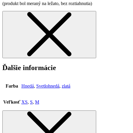
(produkt bol meraný na ležato, bez roztiahnutia)
Ďalšie informácie
Farba
Hnedá
,
Svetlohnedá
,
zlatá
Veľkosť
XS
,
S
,
M