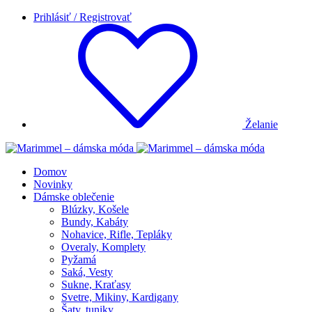
Prihlásiť / Registrovať
Želanie
Domov
Novinky
Dámske oblečenie
Blúzky, Košele
Bundy, Kabáty
Nohavice, Rifle, Tepláky
Overaly, Komplety
Pyžamá
Saká, Vesty
Sukne, Kraťasy
Svetre, Mikiny, Kardigany
Šaty, tuniky