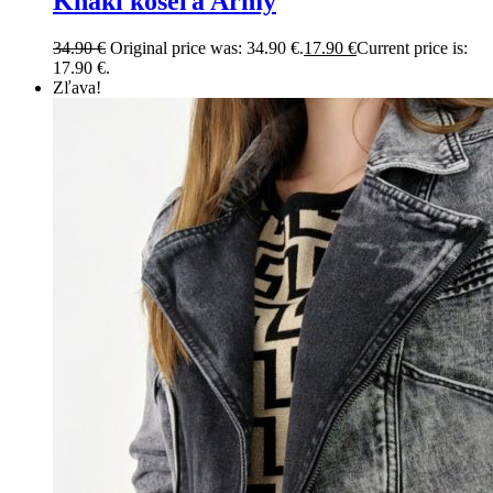
Khaki košeľa Army
34.90
€
Original price was: 34.90 €.
17.90
€
Current price is:
17.90 €.
Zľava!