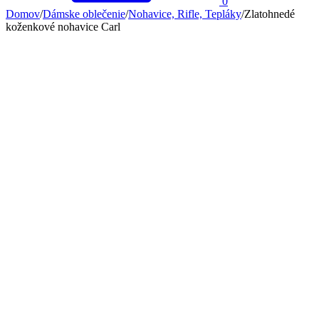
0
Domov
/
Dámske oblečenie
/
Nohavice, Rifle, Tepláky
/
Zlatohnedé
koženkové nohavice Carl