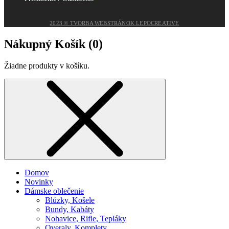
2023 © TVORBA WEBSTRÁNOK LEPOCREATIVE
Nákupný Košík (
0
)
Žiadne produkty v košíku.
Domov
Novinky
Dámske oblečenie
Blúzky, Košele
Bundy, Kabáty
Nohavice, Rifle, Tepláky
Overaly, Komplety