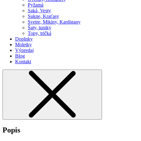
Pyžamá
Saká, Vesty
Sukne, Kraťasy
Svetre, Mikiny, Kardigany
Šaty, tuniky
Topy, tričká
Doplnky
Moletky
Výpredaj
Blog
Kontakt
Popis