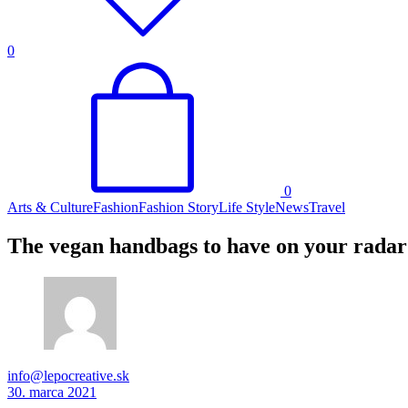
0
0
Arts & Culture
Fashion
Fashion Story
Life Style
News
Travel
The vegan handbags to have on your radar
info@lepocreative.sk
30. marca 2021