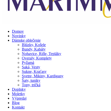
Domov
Novinky
Dámske oblečenie
Blúzky, Košele
Bundy, Kabáty
Nohavice, Rifle, Tepláky
Overaly, Komplety
Pyžamá
Saká, Vesty
Sukne, Kraťasy
Svetre, Mikiny, Kardigany
Šaty, tuniky
Topy, tričká
Doplnky
Moletky
Výpredaj
Blog
Kontakt