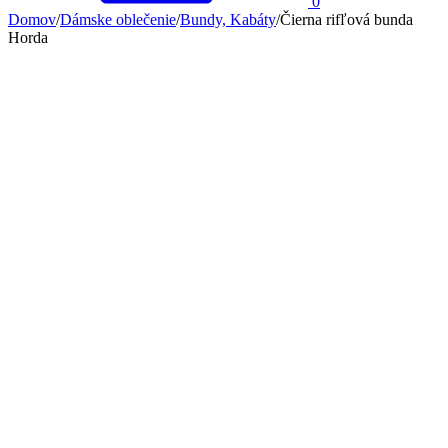
0
Domov
/
Dámske oblečenie
/
Bundy, Kabáty
/
Čierna rifľová bunda
Horda