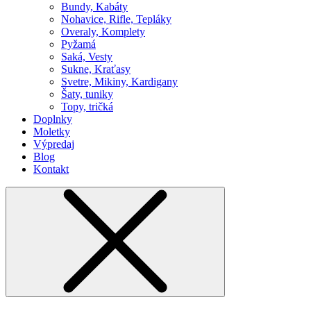
Bundy, Kabáty
Nohavice, Rifle, Tepláky
Overaly, Komplety
Pyžamá
Saká, Vesty
Sukne, Kraťasy
Svetre, Mikiny, Kardigany
Šaty, tuniky
Topy, tričká
Doplnky
Moletky
Výpredaj
Blog
Kontakt