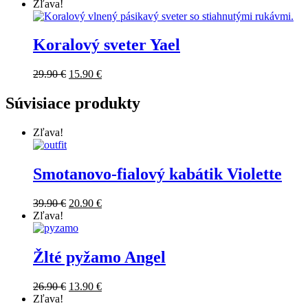
Zľava!
Koralový sveter Yael
29.90
€
15.90
€
Súvisiace produkty
Zľava!
Smotanovo-fialový kabátik Violette
39.90
€
20.90
€
Zľava!
Žlté pyžamo Angel
26.90
€
13.90
€
Zľava!