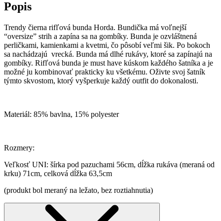
Popis
Trendy čierna rifľová bunda Horda. Bundička má voľnejší
“oversize” strih a zapína sa na gombíky. Bunda je ozvláštnená
perličkami, kamienkami a kvetmi, čo pôsobí veľmi šik. Po bokoch
sa nachádzajú vrecká. Bunda má dlhé rukávy, ktoré sa zapínajú na
gombíky. Rifľová bunda je must have kúskom každého šatníka a je
možné ju kombinovať prakticky ku všetkému. Oživte svoj šatník
týmto skvostom, ktorý vyšperkuje každý outfit do dokonalosti.
Materiál: 85% bavlna, 15% polyester
Rozmery:
Veľkosť UNI: šírka pod pazuchami 56cm, dĺžka rukáva (meraná od
krku) 71cm, celková dĺžka 63,5cm
(produkt bol meraný na ležato, bez roztiahnutia)