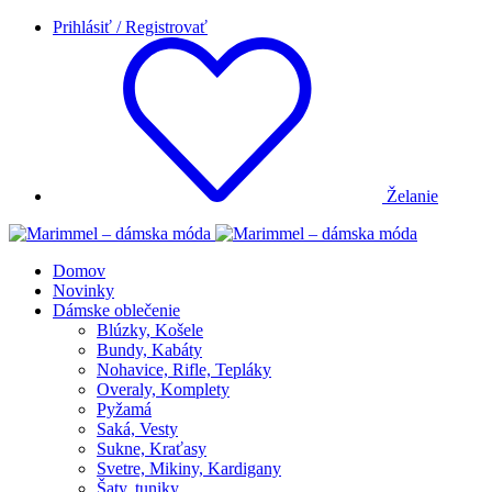
Prihlásiť / Registrovať
Želanie
Domov
Novinky
Dámske oblečenie
Blúzky, Košele
Bundy, Kabáty
Nohavice, Rifle, Tepláky
Overaly, Komplety
Pyžamá
Saká, Vesty
Sukne, Kraťasy
Svetre, Mikiny, Kardigany
Šaty, tuniky